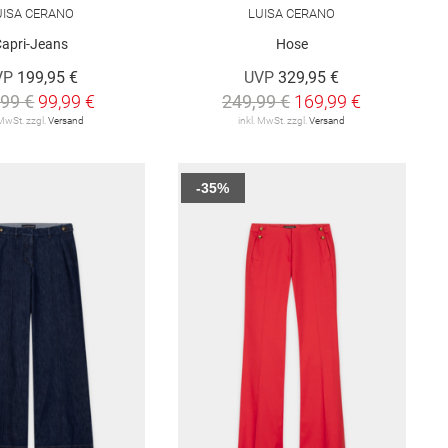
UISA CERANO
LUISA CERANO
Capri-Jeans
Hose
VP
199,95 €
UVP
329,95 €
,99 €
99,99 €
249,99 €
169,99 €
 MwSt. zzgl.
Versand
inkl. MwSt. zzgl.
Versand
-35%