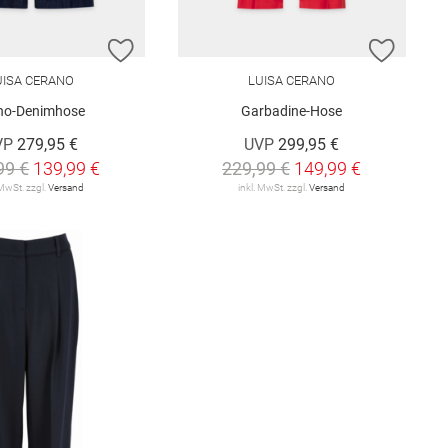
E HINZUFÜGEN
ZUR WUNSCHLISTE HINZUFÜGEN
ZUR W
UISA CERANO
LUISA CERANO
no-Denimhose
Garbadine-Hose
VP
279,95 €
UVP
299,95 €
99 €
139,99 €
229,99 €
149,99 €
 MwSt. zzgl.
Versand
inkl. MwSt. zzgl.
Versand