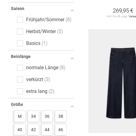
Saison
269,95 €
inkl. MwSt. zzgl.
Vers
Frühjahr/Sommer
8
Herbst/Winter
5
Basics
1
Beinlänge
normale Länge
8
verkürzt
3
extra lang
2
Größe
M
34
36
38
40
42
44
46