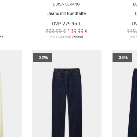
O
LUISA CERANO
L
Jeans mit Bundfalte
UVP
279,95 €
U
209,99 €
139,99 €
149
and
inkl. MwSt. zzgl.
Versand
inkl.
-32%
-33%