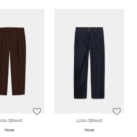
E HINZUFÜGEN
ZUR WUNSCHLISTE HINZUFÜGEN
ZUR W
UISA CERANO
LUISA CERANO
Hose
Hose