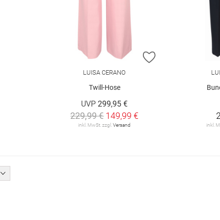
ZUR WUNSCHLIST
LUISA CERANO
LU
Twill-Hose
Bun
UVP
299,95 €
229,99 €
149,99 €
inkl. MwSt. zzgl.
Versand
inkl. 