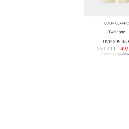
LUISA CERAN
Twillhose
UVP
299,95 
229,99 €
149,
inkl. MwSt. zzgl.
Vers