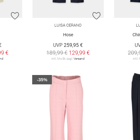
ZUR WUNSCHLISTE HINZUFÜGEN
ZUR WUNSCHLIST
O
LUISA CERANO
L
Hose
Chi
€
UVP
259,95 €
U
99 €
189,99 €
129,99 €
209,
and
inkl. MwSt. zzgl.
Versand
inkl.
-35%