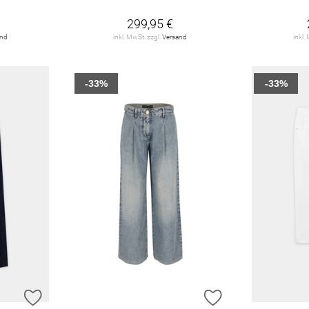
299,95 €
and
inkl. MwSt. zzgl.
Versand
inkl.
-33%
-33%
ZUR WUNSCHLISTE HINZUFÜGEN
ZUR WUNSCHLIST