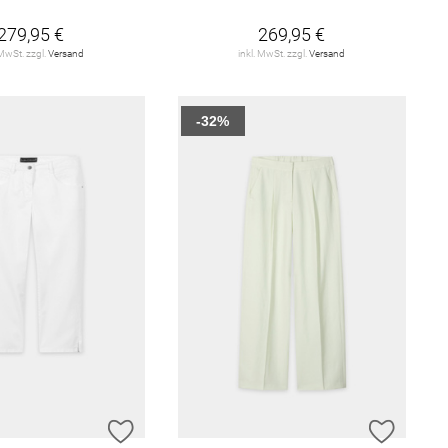
279,95 €
269,95 €
 MwSt. zzgl.
Versand
inkl. MwSt. zzgl.
Versand
-32%
E HINZUFÜGEN
ZUR WUNSCHLISTE HINZUFÜGEN
ZUR W