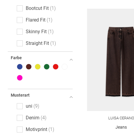
Bootcut Fit
1
Flared Fit
1
Skinny Fit
1
Straight Fit
1
Tapered Fit
1
Farbe
Musterart
uni
9
Denim
4
LUISA CERAN
Jeans
Motivprint
1