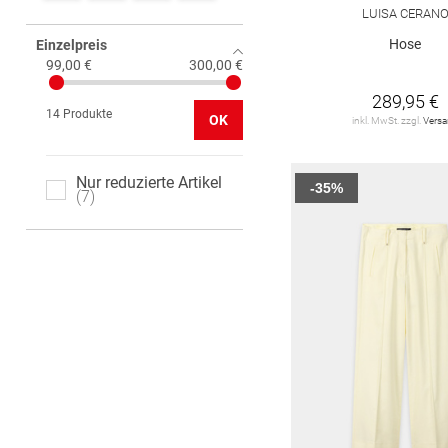
LUISA CERAN
Hose
Einzelpreis
99,00 €
300,00 €
289,95 €
14 Produkte
OK
inkl. MwSt. zzgl.
Vers
Nur reduzierte Artikel
-35%
7