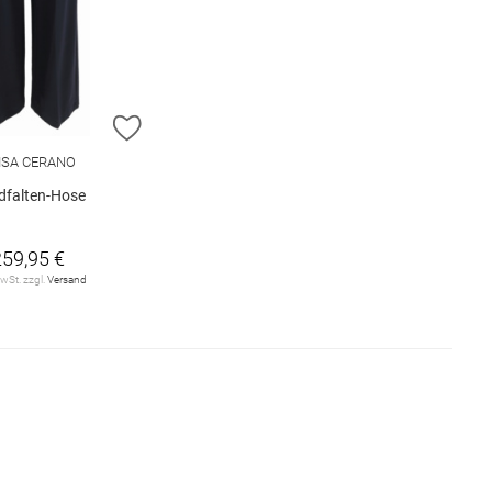
E HINZUFÜGEN
ZUR WUNSCHLISTE HINZUFÜGEN
ISA CERANO
dfalten-Hose
259,95 €
MwSt. zzgl.
Versand