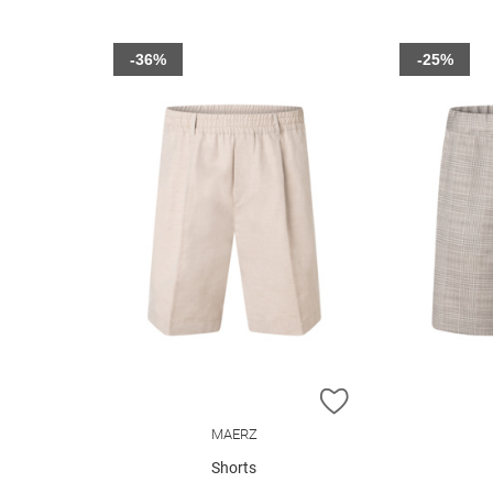
-36%
-25%
ZUR WUNSCHLIST
MAERZ
Shorts