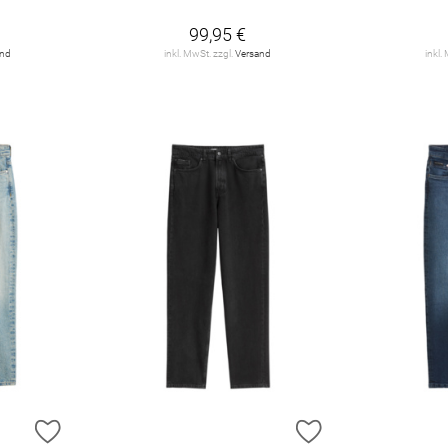
99,95 €
and
inkl. MwSt. zzgl.
Versand
inkl.
ZUR WUNSCHLISTE HINZUFÜGEN
ZUR WUNSCHLIST