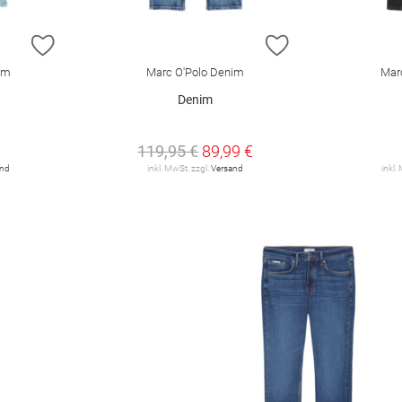
ZUR WUNSCHLISTE HINZUFÜGEN
ZUR WUNSCHLIST
im
Marc O'Polo Denim
Mar
Denim
119,95 €
89,99 €
and
inkl. MwSt. zzgl.
Versand
inkl.