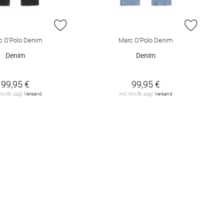
E HINZUFÜGEN
ZUR WUNSCHLISTE HINZUFÜGEN
ZUR W
c O'Polo Denim
Marc O'Polo Denim
Denim
Denim
99,95 €
99,95 €
 MwSt. zzgl.
Versand
inkl. MwSt. zzgl.
Versand