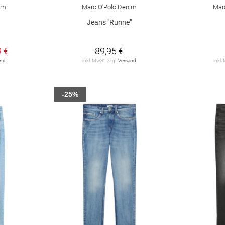
im
Marc O'Polo Denim
Mar
Jeans "Runne"
9 €
89,95 €
and
inkl. MwSt. zzgl.
Versand
inkl.
-25%