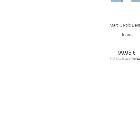
Marc O'Polo Den
Jeans
99,95 €
inkl. MwSt. zzgl.
Vers