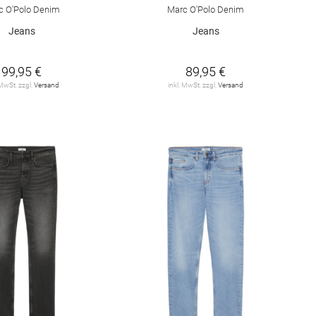
c O'Polo Denim
Marc O'Polo Denim
Jeans
Jeans
99,95 €
89,95 €
 MwSt. zzgl.
Versand
inkl. MwSt. zzgl.
Versand