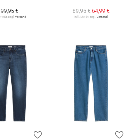
99,95 €
89,95 €
64,99 €
 MwSt. zzgl.
Versand
inkl. MwSt. zzgl.
Versand
E HINZUFÜGEN
ZUR WUNSCHLISTE HINZUFÜGEN
ZUR W