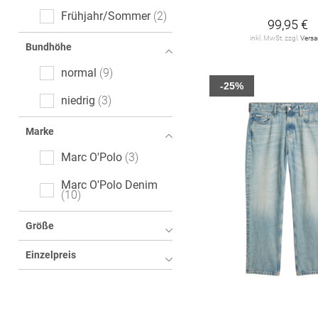
Frühjahr/Sommer
2
99,95 €
inkl. MwSt. zzgl.
Vers
Bundhöhe
normal
9
-25%
niedrig
3
Marke
Marc O'Polo
3
Marc O'Polo Denim
10
Größe
Einzelpreis