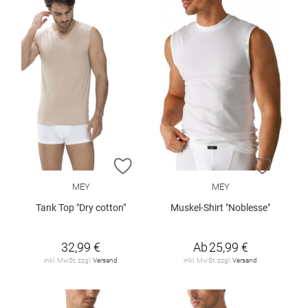
ZUR WUNSCHLISTE HINZUFÜGEN
ZUR W
MEY
MEY
Tank Top "Dry cotton"
Muskel-Shirt "Noblesse"
32,99 €
Ab
25,99 €
inkl. MwSt. zzgl.
Versand
inkl. MwSt. zzgl.
Versand