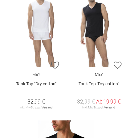
ZUR WUNSCHLISTE HINZUFÜGEN
ZUR W
MEY
MEY
Tank Top "Dry cotton"
Tank Top "Dry cotton"
32,99 €
32,99 €
Ab
19,99 €
inkl. MwSt. zzgl.
Versand
inkl. MwSt. zzgl.
Versand