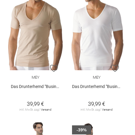
ZUR WUNSCHLISTE HINZUFÜGEN
ZUR W
MEY
MEY
Das Drunterhemd "Business Class"
Das Drunterhemd "Business Class"
39,99 €
39,99 €
inkl. MwSt. zzgl.
Versand
inkl. MwSt. zzgl.
Versand
-39%