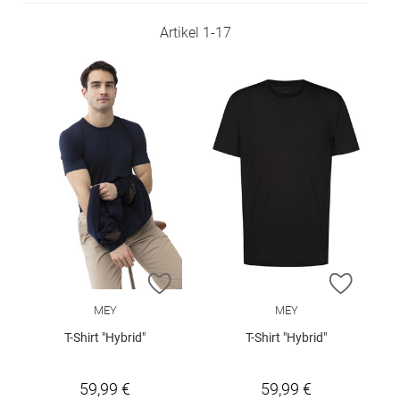
Artikel
1
-
17
ZUR WUNSCHLISTE HINZUFÜGEN
ZUR W
MEY
MEY
T-Shirt "Hybrid"
T-Shirt "Hybrid"
59,99 €
59,99 €