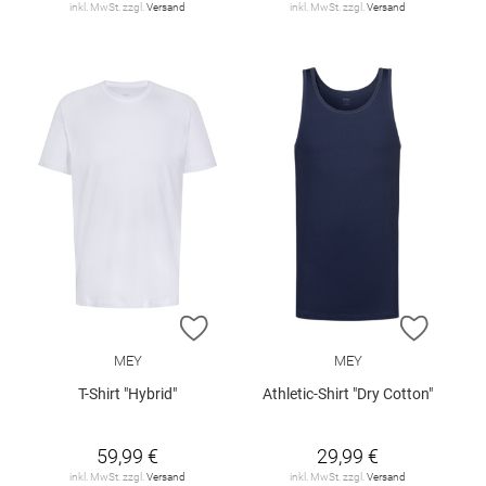
inkl. MwSt. zzgl.
Versand
inkl. MwSt. zzgl.
Versand
ZUR WUNSCHLISTE HINZUFÜGEN
ZUR W
MEY
MEY
T-Shirt "Hybrid"
Athletic-Shirt "Dry Cotton"
59,99 €
29,99 €
inkl. MwSt. zzgl.
Versand
inkl. MwSt. zzgl.
Versand