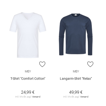
ZUR WUNSCHLISTE HINZUFÜGEN
ZUR W
MEY
MEY
T-Shirt "Comfort Cotton"
Langarm-Shirt "Relax"
24,99 €
49,99 €
inkl. MwSt. zzgl.
Versand
inkl. MwSt. zzgl.
Versand