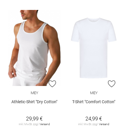
ZUR WUNSCHLISTE HINZUFÜGEN
ZUR W
MEY
MEY
Athletic-Shirt "Dry Cotton"
T-Shirt "Comfort Cotton"
29,99 €
24,99 €
inkl. MwSt. zzgl.
Versand
inkl. MwSt. zzgl.
Versand