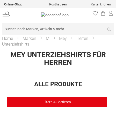
Online-Shop
Posthausen
Kaltenkirchen
Su
Home
Marken
M
Mey
Herren
Unterziehshirts
MEY UNTERZIEHSHIRTS FÜR
HERREN
ALLE PRODUKTE
Filtern & Sortieren