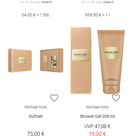
inkl. MwSt. zzgl.
Versand
inkl. MwSt. zzgl.
Versand
54,00 € = 1 Stk.
959,80 € = 1 l
ZUR WUNSCHLISTE HINZUFÜGEN
ZUR W
Michael Kors
Michael Kors
Duftset
Shower Gel 200 ml
UVP
47,00 €
75,00 €
19,00 €