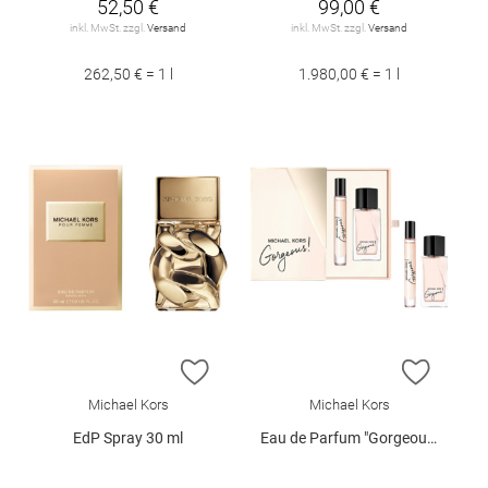
52,50 €
99,00 €
inkl. MwSt. zzgl.
Versand
inkl. MwSt. zzgl.
Versand
262,50 € = 1 l
1.980,00 € = 1 l
ZUR WUNSCHLISTE HINZUFÜGEN
ZUR W
Michael Kors
Michael Kors
EdP Spray 30 ml
Eau de Parfum "Gorgeous!" 30 ml + Travel Spray 10 ml