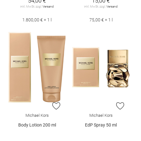
54,00 €
15,00 €
inkl. MwSt. zzgl.
Versand
inkl. MwSt. zzgl.
Versand
1.800,00 € = 1 l
75,00 € = 1 l
ZUR WUNSCHLISTE HINZUFÜGEN
ZUR W
Michael Kors
Michael Kors
Body Lotion 200 ml
EdP Spray 50 ml