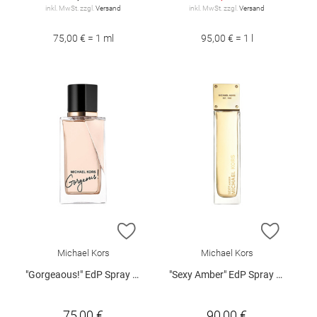
inkl. MwSt. zzgl.
Versand
inkl. MwSt. zzgl.
Versand
75,00 € = 1 ml
95,00 € = 1 l
ZUR WUNSCHLISTE HINZUFÜGEN
ZUR W
Michael Kors
Michael Kors
"Gorgeaous!" EdP Spray 50 ml
"Sexy Amber" EdP Spray 100 ml
75,00 €
90,00 €