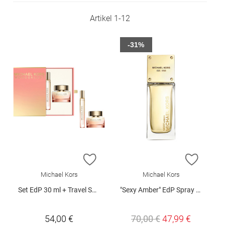
Artikel
1
-
12
-31%
ZUR WUNSCHLISTE HINZUFÜGEN
ZUR W
Michael Kors
Michael Kors
Set EdP 30 ml + Travel Spray 10 ml
"Sexy Amber" EdP Spray 50 ml
54,00 €
70,00 €
47,99 €