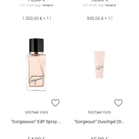
inkl. MwSt. zzgl.
Versand
inkl. MwSt. zzgl.
Versand
1.500,00 € = 1 l
900,00 € = 1 l
ZUR WUNSCHLISTE HINZUFÜGEN
ZUR W
Michael Kors
Michael Kors
"Gorgeaous!" EdP Spray 30 ml
"Gorgeous!" Duschgel 200 ml