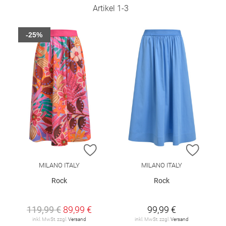
Artikel
1
-
3
-25%
ZUR WUNSCHLISTE HINZUFÜGEN
ZUR W
MILANO ITALY
MILANO ITALY
Rock
Rock
119,99 €
89,99 €
99,99 €
inkl. MwSt. zzgl.
Versand
inkl. MwSt. zzgl.
Versand