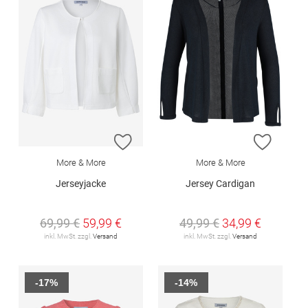
ZUR WUNSCHLISTE HINZUFÜGEN
ZUR W
More & More
More & More
Jerseyjacke
Jersey Cardigan
69,99 €
59,99 €
49,99 €
34,99 €
inkl. MwSt. zzgl.
Versand
inkl. MwSt. zzgl.
Versand
-17%
-14%