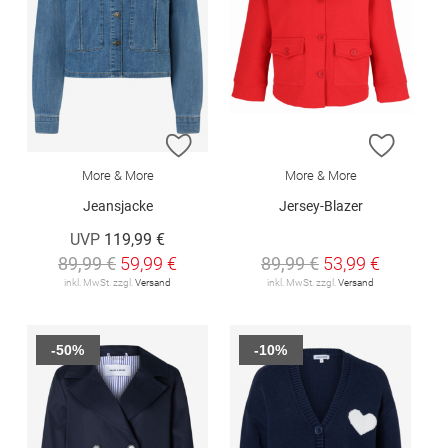
ZUR WUNSCHLISTE HINZUFÜGEN
ZUR W
More & More
More & More
Jeansjacke
Jersey-Blazer
UVP
119,99 €
89,99 €
59,99 €
89,99 €
53,99 €
inkl. MwSt. zzgl.
Versand
inkl. MwSt. zzgl.
Versand
-50%
-10%