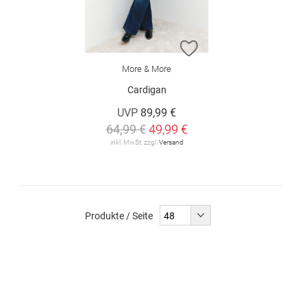
ZUR WUNSCHLISTE H
More & More
Cardigan
UVP
89,99 €
64,99 €
49,99 €
inkl. MwSt. zzgl.
Versand
Produkte / Seite