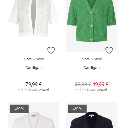
ZUR WUNSCHLISTE HINZUFÜGEN
ZUR W
More & More
More & More
Cardigan
Cardigan
79,99 €
69,99 €
49,99 €
inkl. MwSt. zzgl.
Versand
inkl. MwSt. zzgl.
Versand
-29%
-29%