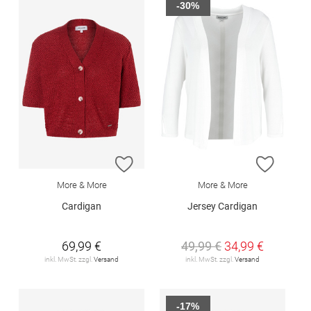
-30%
ZUR WUNSCHLISTE HINZUFÜGEN
ZUR W
More & More
More & More
Cardigan
Jersey Cardigan
69,99 €
49,99 €
34,99 €
inkl. MwSt. zzgl.
Versand
inkl. MwSt. zzgl.
Versand
-17%