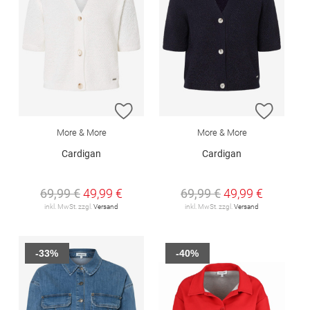
ZUR WUNSCHLISTE HINZUFÜGEN
ZUR W
More & More
More & More
Cardigan
Cardigan
69,99 €
49,99 €
69,99 €
49,99 €
inkl. MwSt. zzgl.
Versand
inkl. MwSt. zzgl.
Versand
-33%
-40%