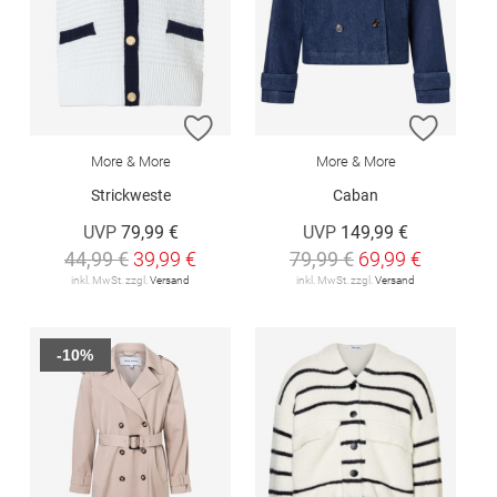
ZUR WUNSCHLISTE HINZUFÜGEN
ZUR W
More & More
More & More
Strickweste
Caban
UVP
79,99 €
UVP
149,99 €
44,99 €
39,99 €
79,99 €
69,99 €
inkl. MwSt. zzgl.
Versand
inkl. MwSt. zzgl.
Versand
-10%