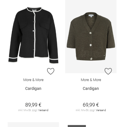
ZUR WUNSCHLISTE HINZUFÜGEN
ZUR W
More & More
More & More
Cardigan
Cardigan
89,99 €
69,99 €
inkl. MwSt. zzgl.
Versand
inkl. MwSt. zzgl.
Versand