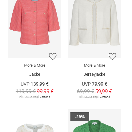
ZUR WUNSCHLISTE HINZUFÜGEN
ZUR W
More & More
More & More
Jacke
Jerseyjacke
UVP
139,99 €
UVP
79,99 €
119,99 €
99,99 €
69,99 €
59,99 €
inkl. MwSt. zzgl.
Versand
inkl. MwSt. zzgl.
Versand
-29%