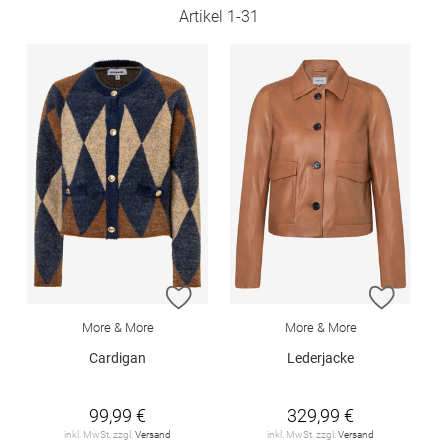
Artikel
1
-
31
ZUR WUNSCHLISTE HINZUFÜGEN
ZUR W
More & More
More & More
Cardigan
Lederjacke
99,99 €
329,99 €
inkl. MwSt. zzgl.
Versand
inkl. MwSt. zzgl.
Versand