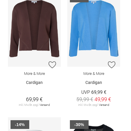
ZUR WUNSCHLISTE HINZUFÜGEN
ZUR W
More & More
More & More
Cardigan
Cardigan
UVP
69,99 €
69,99 €
59,99 €
49,99 €
inkl. MwSt. zzgl.
Versand
inkl. MwSt. zzgl.
Versand
-14%
-30%