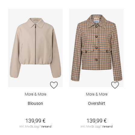
ZUR WUNSCHLISTE HINZUFÜGEN
ZUR W
More & More
More & More
Blouson
Overshirt
139,99 €
139,99 €
inkl. MwSt. zzgl.
Versand
inkl. MwSt. zzgl.
Versand