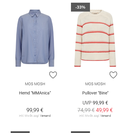
-33%
ZUR WUNSCHLISTE HINZUFÜGEN
ZUR W
MOS MOSH
MOS MOSH
Hemd "MMAnica"
Pullover "Bine"
UVP
99,99 €
99,99 €
74,99 €
49,99 €
inkl. MwSt. zzgl.
Versand
inkl. MwSt. zzgl.
Versand