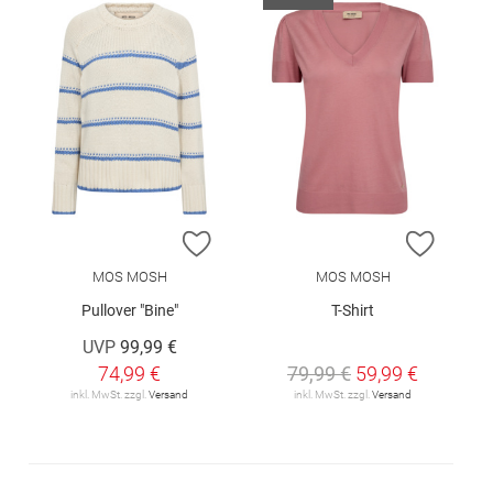
ZUR WUNSCHLISTE HINZUFÜGEN
ZUR W
MOS MOSH
MOS MOSH
Pullover "Bine"
T-Shirt
UVP
99,99 €
74,99 €
79,99 €
59,99 €
inkl. MwSt. zzgl.
Versand
inkl. MwSt. zzgl.
Versand