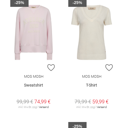
-25%
-25%
ZUR WUNSCHLISTE HINZUFÜGEN
ZUR W
MOS MOSH
MOS MOSH
Sweatshirt
T-Shirt
99,99 €
74,99 €
79,99 €
59,99 €
inkl. MwSt. zzgl.
Versand
inkl. MwSt. zzgl.
Versand
-25%