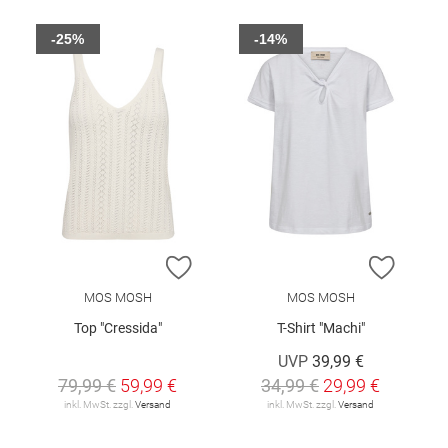
-25%
-14%
ZUR WUNSCHLISTE HINZUFÜGEN
ZUR W
MOS MOSH
MOS MOSH
Top "Cressida"
T-Shirt "Machi"
UVP
39,99 €
79,99 €
59,99 €
34,99 €
29,99 €
inkl. MwSt. zzgl.
Versand
inkl. MwSt. zzgl.
Versand