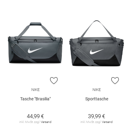
ZUR WUNSCHLISTE HINZUFÜGEN
ZUR W
NIKE
NIKE
Tasche "Brasilia"
Sporttasche
44,99 €
39,99 €
inkl. MwSt. zzgl.
Versand
inkl. MwSt. zzgl.
Versand