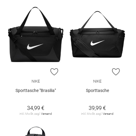
ZUR WUNSCHLISTE HINZUFÜGEN
ZUR W
NIKE
NIKE
Sporttasche "Brasilia"
Sporttasche
34,99 €
39,99 €
inkl. MwSt. zzgl.
Versand
inkl. MwSt. zzgl.
Versand