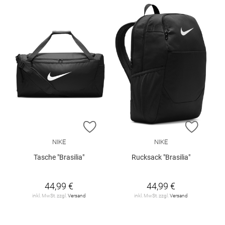
ZUR WUNSCHLISTE HINZUFÜGEN
ZUR W
NIKE
NIKE
Tasche "Brasilia"
Rucksack "Brasilia"
44,99 €
44,99 €
inkl. MwSt. zzgl.
Versand
inkl. MwSt. zzgl.
Versand