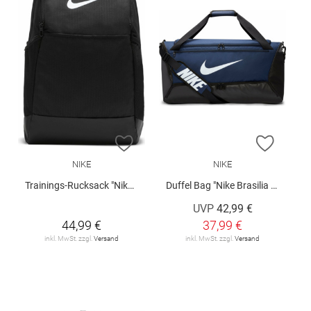
ZUR WUNSCHLISTE HINZUFÜGEN
ZUR W
NIKE
NIKE
Trainings-Rucksack "Nike Brasilia 9.5" 24 L
Duffel Bag "Nike Brasilia 9.5 Medium"
UVP
42,99 €
44,99 €
37,99 €
inkl. MwSt. zzgl.
Versand
inkl. MwSt. zzgl.
Versand