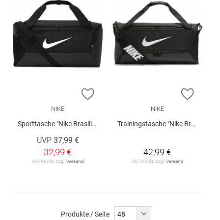
ZUR WUNSCHLISTE HINZUFÜGEN
ZUR W
NIKE
NIKE
Sporttasche "Nike Brasilia 9.5" 41 L
Trainingstasche "Nike Brasilia 9.5" Medium 60 L
UVP
37,99 €
32,99 €
42,99 €
inkl. MwSt. zzgl.
Versand
inkl. MwSt. zzgl.
Versand
Produkte / Seite