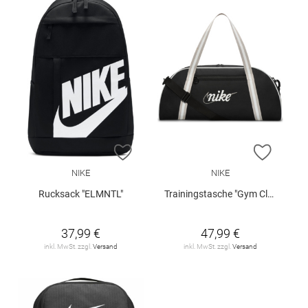
ZUR WUNSCHLISTE HINZUFÜGEN
ZUR W
NIKE
NIKE
Rucksack "ELMNTL"
Trainingstasche "Gym Club"
37,99 €
47,99 €
inkl. MwSt. zzgl.
Versand
inkl. MwSt. zzgl.
Versand