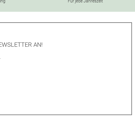
ning
Für jede Jahreszeit
EWSLETTER AN!
.