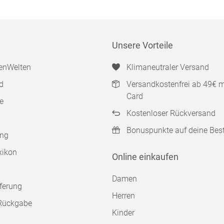
Unsere Vorteile
enWelten
Klimaneutraler Versand
d
Versandkostenfrei ab 49€ 
Card
e
Kostenloser Rückversand
Bonuspunkte auf deine Bes
ung
xikon
Online einkaufen
Damen
ferung
Herren
Rückgabe
Kinder