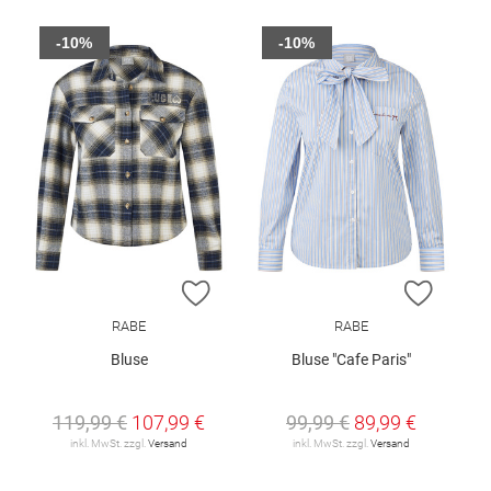
-10%
-10%
ZUR WUNSCHLISTE HINZUFÜGEN
ZUR W
RABE
RABE
Bluse
Bluse "Cafe Paris"
119,99 €
107,99 €
99,99 €
89,99 €
inkl. MwSt. zzgl.
Versand
inkl. MwSt. zzgl.
Versand