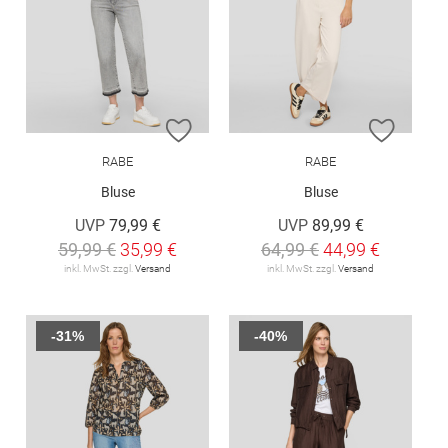
ZUR WUNSCHLISTE HINZUFÜGEN
ZUR W
RABE
RABE
Bluse
Bluse
UVP
79,99 €
UVP
89,99 €
59,99 €
35,99 €
64,99 €
44,99 €
inkl. MwSt. zzgl.
Versand
inkl. MwSt. zzgl.
Versand
-31%
-40%