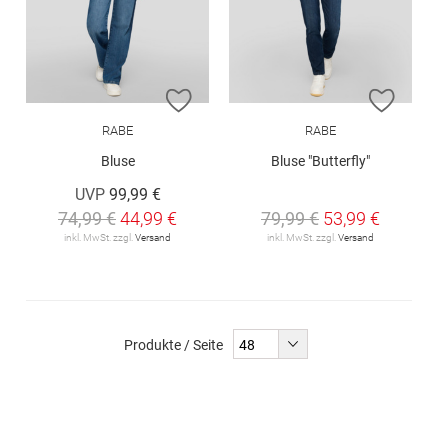
ZUR WUNSCHLISTE HINZUFÜGEN
ZUR W
RABE
RABE
Bluse
Bluse "Butterfly"
UVP
99,99 €
74,99 €
44,99 €
79,99 €
53,99 €
inkl. MwSt. zzgl.
Versand
inkl. MwSt. zzgl.
Versand
Produkte / Seite