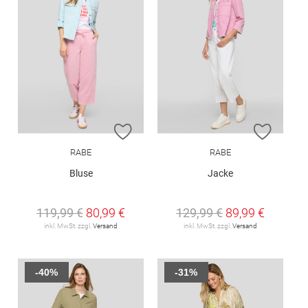
ZUR WUNSCHLISTE HINZUFÜGEN
ZUR W
RABE
RABE
Bluse
Jacke
119,99 €
80,99 €
129,99 €
89,99 €
inkl. MwSt. zzgl.
Versand
inkl. MwSt. zzgl.
Versand
-40%
-31%