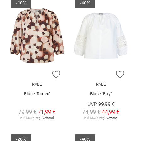
-10%
-40%
ZUR WUNSCHLISTE HINZUFÜGEN
ZUR W
RABE
RABE
Bluse "Rodeo"
Bluse "Bay"
UVP
99,99 €
79,99 €
71,99 €
74,99 €
44,99 €
inkl. MwSt. zzgl.
Versand
inkl. MwSt. zzgl.
Versand
-28%
-40%