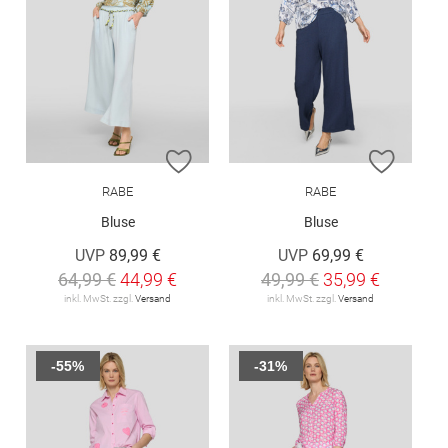
ZUR WUNSCHLISTE HINZUFÜGEN
ZUR W
RABE
RABE
Bluse
Bluse
UVP
89,99 €
UVP
69,99 €
64,99 €
44,99 €
49,99 €
35,99 €
inkl. MwSt. zzgl.
Versand
inkl. MwSt. zzgl.
Versand
-55%
-31%