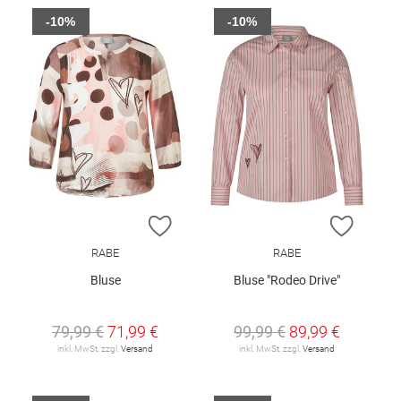
-10%
-10%
ZUR WUNSCHLISTE HINZUFÜGEN
ZUR W
RABE
RABE
Bluse
Bluse "Rodeo Drive"
79,99 €
71,99 €
99,99 €
89,99 €
inkl. MwSt. zzgl.
Versand
inkl. MwSt. zzgl.
Versand