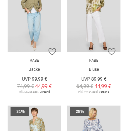
ZUR WUNSCHLISTE HINZUFÜGEN
ZUR W
RABE
RABE
Jacke
Bluse
UVP
99,99 €
UVP
89,99 €
74,99 €
44,99 €
64,99 €
44,99 €
inkl. MwSt. zzgl.
Versand
inkl. MwSt. zzgl.
Versand
-31%
-28%