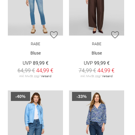
ZUR WUNSCHLISTE HINZUFÜGEN
ZUR W
RABE
RABE
Bluse
Bluse
UVP
89,99 €
UVP
99,99 €
64,99 €
44,99 €
74,99 €
44,99 €
inkl. MwSt. zzgl.
Versand
inkl. MwSt. zzgl.
Versand
-40%
-33%