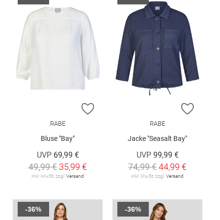
ZUR WUNSCHLISTE HINZUFÜGEN
ZUR W
RABE
RABE
Bluse "Bay"
Jacke "Seasalt Bay"
UVP
69,99 €
UVP
99,99 €
49,99 €
35,99 €
74,99 €
44,99 €
inkl. MwSt. zzgl.
Versand
inkl. MwSt. zzgl.
Versand
-36%
-36%