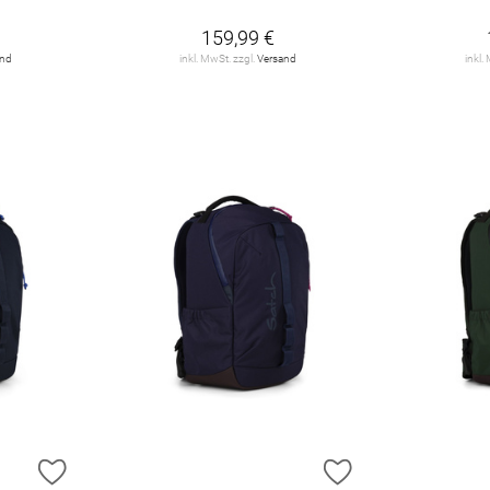
159,99 €
and
inkl. MwSt. zzgl.
Versand
inkl.
ZUR WUNSCHLISTE HINZUFÜGEN
ZUR WUNSCHLIST