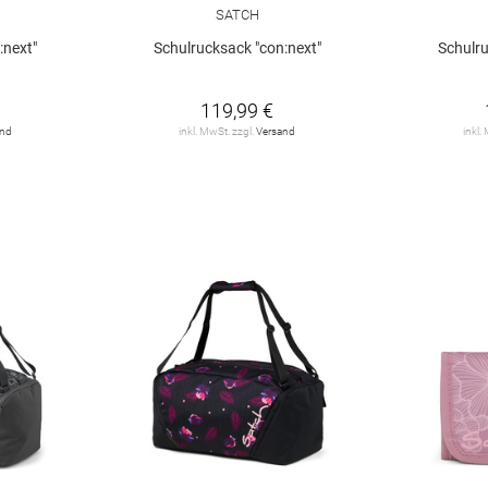
SATCH
:next"
Schulrucksack "con:next"
Schulru
119,99 €
and
inkl. MwSt. zzgl.
Versand
inkl.