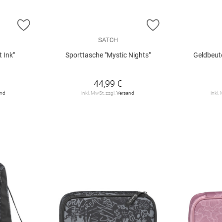
ZUR WUNSCHLISTE HINZUFÜGEN
ZUR WUNSCHLIST
SATCH
 Ink"
Sporttasche "Mystic Nights"
Geldbeut
44,99 €
and
inkl. MwSt. zzgl.
Versand
inkl.