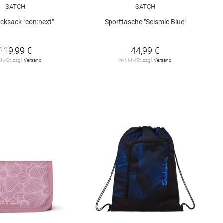
SATCH
SATCH
cksack "con:next"
Sporttasche "Seismic Blue"
119,99 €
44,99 €
 MwSt. zzgl.
Versand
inkl. MwSt. zzgl.
Versand