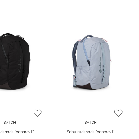
E HINZUFÜGEN
ZUR WUNSCHLISTE HINZUFÜGEN
ZUR W
SATCH
SATCH
cksack "con:next"
Schulrucksack "con:next"