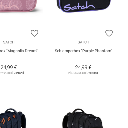
E HINZUFÜGEN
ZUR WUNSCHLISTE HINZUFÜGEN
ZUR W
SATCH
SATCH
ox "Magnolia Dream"
Schlamperbox "Purple Phantom"
24,99 €
24,99 €
 MwSt. zzgl.
Versand
inkl. MwSt. zzgl.
Versand