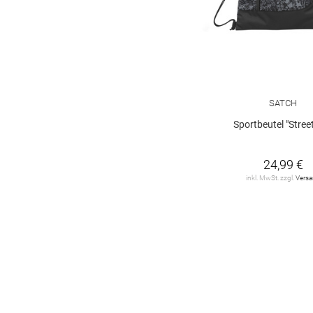
SATCH
Sportbeutel "Street
24,99 €
inkl. MwSt. zzgl.
Vers