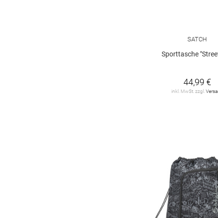
SATCH
Sporttasche "Street
44,99 €
inkl. MwSt. zzgl.
Vers