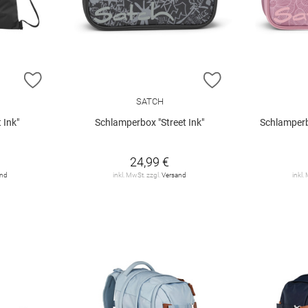
ZUR WUNSCHLISTE HINZUFÜGEN
ZUR WUNSCHLIST
SATCH
 Ink"
Schlamperbox "Street Ink"
Schlamperb
24,99 €
and
inkl. MwSt. zzgl.
Versand
inkl.