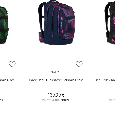
ZUR WUNSCHLISTE HINZUFÜGEN
ZUR WUNSCHLIST
SATCH
mic Green"
Pack Schulrucksack "Seismic Pink"
Schulrucksac
139,99 €
and
inkl. MwSt. zzgl.
Versand
inkl.