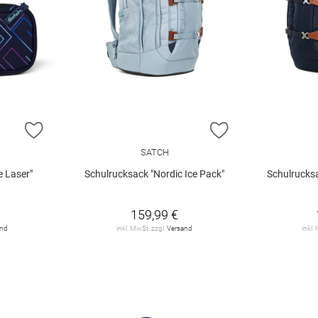
ZUR WUNSCHLISTE HINZUFÜGEN
ZUR WUNSCHLIST
SATCH
e Laser"
Schulrucksack "Nordic Ice Pack"
Schulrucksa
159,99 €
and
inkl. MwSt. zzgl.
Versand
inkl.