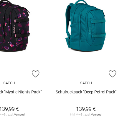
E HINZUFÜGEN
ZUR WUNSCHLISTE HINZUFÜGEN
ZUR W
SATCH
SATCH
k "Mystic Nights Pack"
Schulrucksack "Deep Petrol Pack"
139,99 €
139,99 €
 MwSt. zzgl.
Versand
inkl. MwSt. zzgl.
Versand