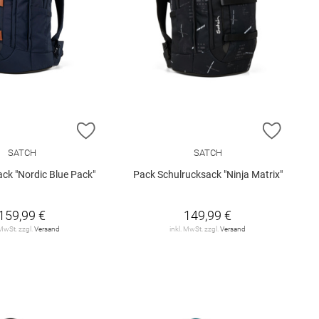
E HINZUFÜGEN
ZUR WUNSCHLISTE HINZUFÜGEN
ZUR W
SATCH
SATCH
ck "Nordic Blue Pack"
Pack Schulrucksack "Ninja Matrix"
159,99 €
149,99 €
 MwSt. zzgl.
Versand
inkl. MwSt. zzgl.
Versand