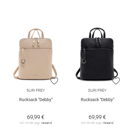
ZUR WUNSCHLISTE HINZUFÜGEN
ZUR W
SURI FREY
SURI FREY
Rucksack "Debby"
Rucksack "Debby"
69,99 €
69,99 €
inkl. MwSt. zzgl.
Versand
inkl. MwSt. zzgl.
Versand