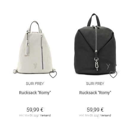
ZUR WUNSCHLISTE HINZUFÜGEN
ZUR W
SURI FREY
SURI FREY
Rucksack "Romy"
Rucksack "Romy"
59,99 €
59,99 €
inkl. MwSt. zzgl.
Versand
inkl. MwSt. zzgl.
Versand