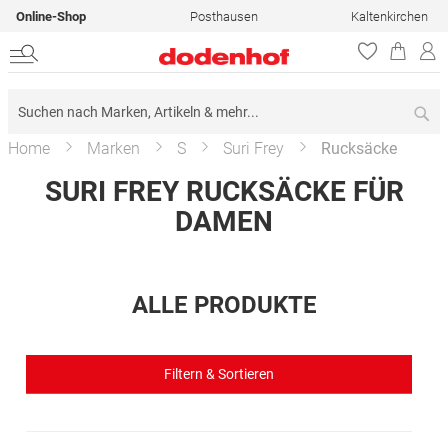
Online-Shop
Posthausen
Kaltenkirchen
Su
Home
Marken
S
Suri Frey
Rucksäcke
SURI FREY RUCKSÄCKE FÜR
DAMEN
ALLE PRODUKTE
Filtern & Sortieren