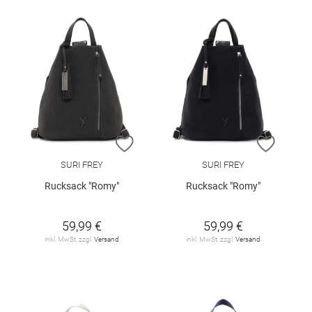
ZUR WUNSCHLISTE HINZUFÜGEN
ZUR W
SURI FREY
SURI FREY
Rucksack "Romy"
Rucksack "Romy"
59,99 €
59,99 €
inkl. MwSt. zzgl.
Versand
inkl. MwSt. zzgl.
Versand