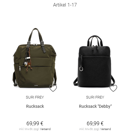
Artikel
1
-
17
ZUR WUNSCHLISTE HINZUFÜGEN
ZUR W
SURI FREY
SURI FREY
Rucksack
Rucksack "Debby"
69,99 €
69,99 €
inkl. MwSt. zzgl.
Versand
inkl. MwSt. zzgl.
Versand