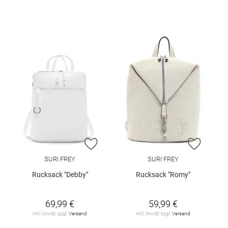
ZUR WUNSCHLISTE HINZUFÜGEN
ZUR W
SURI FREY
SURI FREY
Rucksack "Debby"
Rucksack "Romy"
69,99 €
59,99 €
inkl. MwSt. zzgl.
Versand
inkl. MwSt. zzgl.
Versand