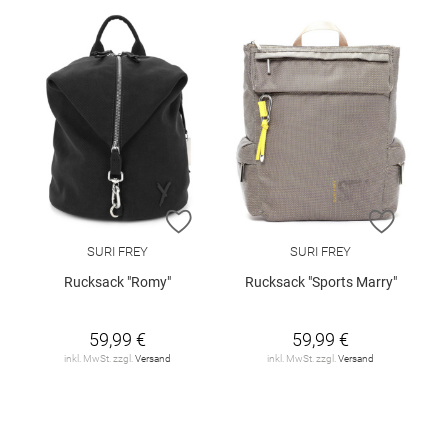
ZUR WUNSCHLISTE HINZUFÜGEN
ZUR W
SURI FREY
SURI FREY
Rucksack "Romy"
Rucksack "Sports Marry"
59,99 €
59,99 €
inkl. MwSt. zzgl.
Versand
inkl. MwSt. zzgl.
Versand