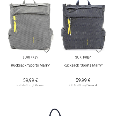
ZUR WUNSCHLISTE HINZUFÜGEN
ZUR W
SURI FREY
SURI FREY
Rucksack "Sports Marry"
Rucksack "Sports Marry"
59,99 €
59,99 €
inkl. MwSt. zzgl.
Versand
inkl. MwSt. zzgl.
Versand