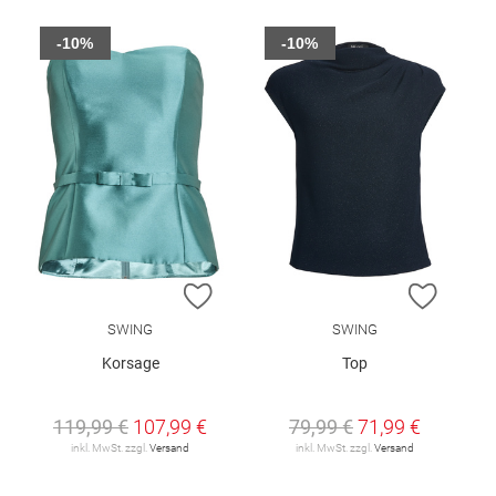
-10%
-10%
ZUR WUNSCHLISTE HINZUFÜGEN
ZUR W
SWING
SWING
Korsage
Top
119,99 €
107,99 €
79,99 €
71,99 €
inkl. MwSt. zzgl.
Versand
inkl. MwSt. zzgl.
Versand