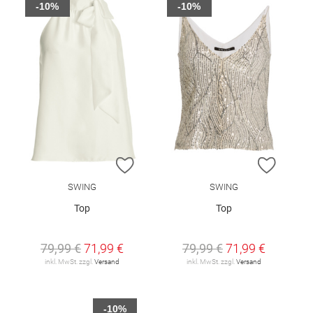
-10%
-10%
ZUR WUNSCHLISTE HINZUFÜGEN
ZUR W
SWING
SWING
Top
Top
79,99 €
71,99 €
79,99 €
71,99 €
inkl. MwSt. zzgl.
Versand
inkl. MwSt. zzgl.
Versand
-10%