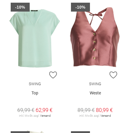
-10%
-10%
ZUR WUNSCHLISTE HINZUFÜGEN
ZUR W
SWING
SWING
Top
Weste
69,99 €
62,99 €
89,99 €
80,99 €
inkl. MwSt. zzgl.
Versand
inkl. MwSt. zzgl.
Versand