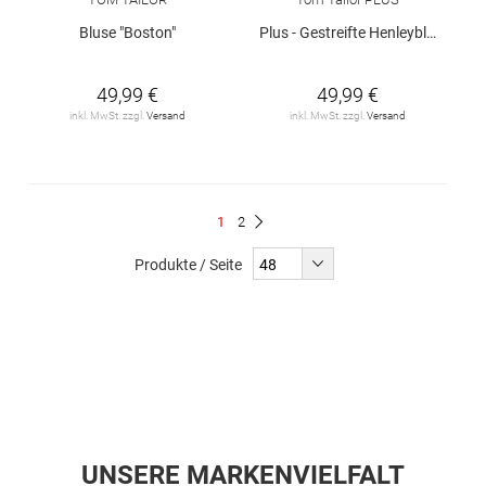
Bluse "Boston"
Plus - Gestreifte Henleybluse mit LENZING(TM) ECOVERO(TM)
49,99 €
49,99 €
inkl. MwSt. zzgl.
Versand
inkl. MwSt. zzgl.
Versand
Seite
Du
Seite
1
2
Seite
Weiter
liest
Produkte / Seite
gerade
Seite
UNSERE MARKENVIELFALT