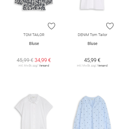
ZUR WUNSCHLISTE HINZUFÜGEN
ZUR W
TOM TAILOR
DENIM Tom Tailor
Bluse
Bluse
45,99 €
34,99 €
45,99 €
inkl. MwSt. zzgl.
Versand
inkl. MwSt. zzgl.
Versand