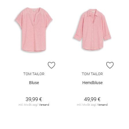
ZUR WUNSCHLISTE HINZUFÜGEN
ZUR W
TOM TAILOR
TOM TAILOR
Bluse
Hemdbluse
39,99 €
49,99 €
inkl. MwSt. zzgl.
Versand
inkl. MwSt. zzgl.
Versand