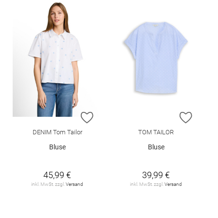
ZUR WUNSCHLISTE HINZUFÜGEN
ZUR W
DENIM Tom Tailor
TOM TAILOR
Bluse
Bluse
45,99 €
39,99 €
inkl. MwSt. zzgl.
Versand
inkl. MwSt. zzgl.
Versand