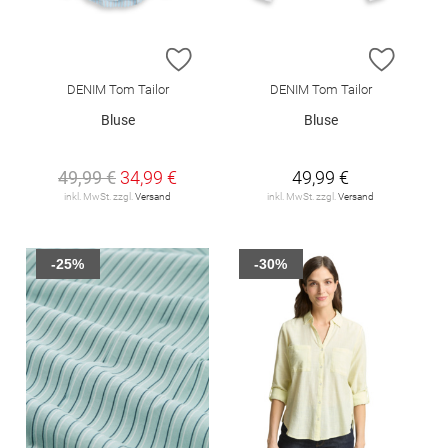
ZUR WUNSCHLISTE HINZUFÜGEN
ZUR W
DENIM Tom Tailor
DENIM Tom Tailor
Bluse
Bluse
49,99 €
34,99 €
49,99 €
inkl. MwSt. zzgl.
Versand
inkl. MwSt. zzgl.
Versand
-25%
-30%