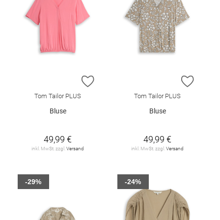
ZUR WUNSCHLISTE HINZUFÜGEN
ZUR W
Tom Tailor PLUS
Tom Tailor PLUS
Bluse
Bluse
49,99 €
49,99 €
inkl. MwSt. zzgl.
Versand
inkl. MwSt. zzgl.
Versand
-29%
-24%