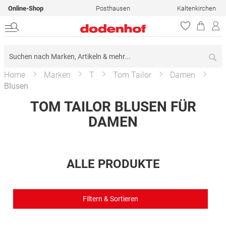
Online-Shop
Posthausen
Kaltenkirchen
Su
Home
Marken
T
Tom Tailor
Damen
Blusen
TOM TAILOR BLUSEN FÜR
DAMEN
ALLE PRODUKTE
Filtern & Sortieren