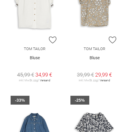
ZUR WUNSCHLISTE HINZUFÜGEN
ZUR W
TOM TAILOR
TOM TAILOR
Bluse
Bluse
45,99 €
34,99 €
39,99 €
29,99 €
inkl. MwSt. zzgl.
Versand
inkl. MwSt. zzgl.
Versand
-33%
-25%