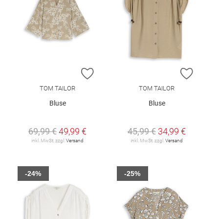
ZUR WUNSCHLISTE HINZUFÜGEN
ZUR W
TOM TAILOR
TOM TAILOR
Bluse
Bluse
69,99 €
49,99 €
45,99 €
34,99 €
inkl. MwSt. zzgl.
Versand
inkl. MwSt. zzgl.
Versand
-24%
-25%