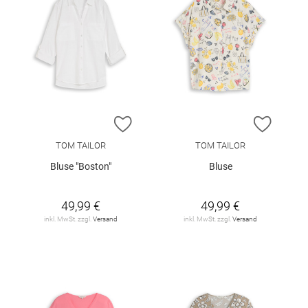
ZUR WUNSCHLISTE HINZUFÜGEN
ZUR W
TOM TAILOR
TOM TAILOR
Bluse "Boston"
Bluse
49,99 €
49,99 €
inkl. MwSt. zzgl.
Versand
inkl. MwSt. zzgl.
Versand