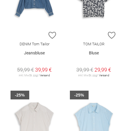
ZUR WUNSCHLISTE HINZUFÜGEN
ZUR W
DENIM Tom Tailor
TOM TAILOR
Jeansbluse
Bluse
59,99 €
39,99 €
39,99 €
29,99 €
inkl. MwSt. zzgl.
Versand
inkl. MwSt. zzgl.
Versand
-25%
-25%