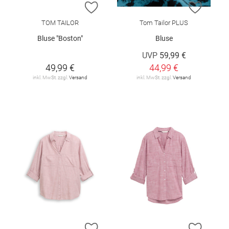
ZUR WUNSCHLISTE HINZUFÜGEN
ZUR W
TOM TAILOR
Tom Tailor PLUS
Bluse "Boston"
Bluse
UVP
59,99 €
49,99 €
44,99 €
inkl. MwSt. zzgl.
Versand
inkl. MwSt. zzgl.
Versand
ZUR WUNSCHLISTE HINZUFÜGEN
ZUR W