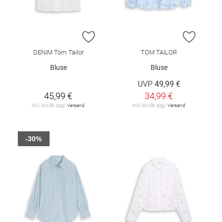
ZUR WUNSCHLISTE HINZUFÜGEN
ZUR W
DENIM Tom Tailor
TOM TAILOR
Bluse
Bluse
UVP
49,99 €
45,99 €
34,99 €
inkl. MwSt. zzgl.
Versand
inkl. MwSt. zzgl.
Versand
-30%