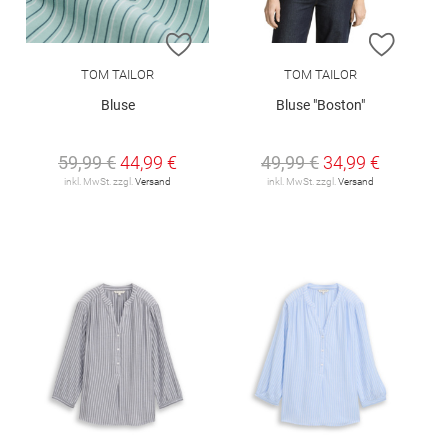
ZUR WUNSCHLISTE HINZUFÜGEN
ZUR W
TOM TAILOR
TOM TAILOR
Bluse
Bluse "Boston"
59,99 €
44,99 €
49,99 €
34,99 €
inkl. MwSt. zzgl.
Versand
inkl. MwSt. zzgl.
Versand