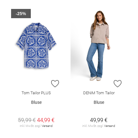
-25%
ZUR WUNSCHLISTE HINZUFÜGEN
ZUR W
Tom Tailor PLUS
DENIM Tom Tailor
Bluse
Bluse
59,99 €
44,99 €
49,99 €
inkl. MwSt. zzgl.
Versand
inkl. MwSt. zzgl.
Versand