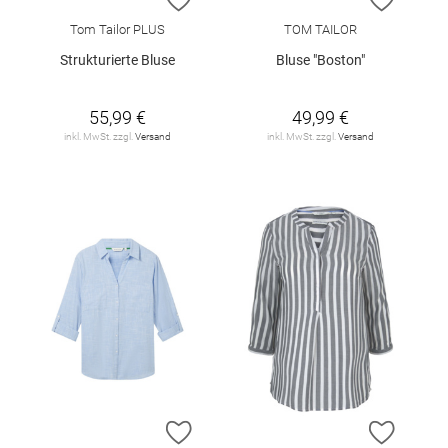
Tom Tailor PLUS
TOM TAILOR
Strukturierte Bluse
Bluse "Boston"
55,99 €
49,99 €
inkl. MwSt. zzgl.
Versand
inkl. MwSt. zzgl.
Versand
ZUR WUNSCHLISTE HINZUFÜGEN
ZUR W