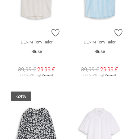
ZUR WUNSCHLISTE HINZUFÜGEN
ZUR W
DENIM Tom Tailor
DENIM Tom Tailor
Bluse
Bluse
39,99 €
29,99 €
39,99 €
29,99 €
inkl. MwSt. zzgl.
Versand
inkl. MwSt. zzgl.
Versand
-24%