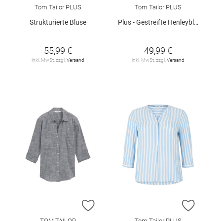
Tom Tailor PLUS
Tom Tailor PLUS
Strukturierte Bluse
Plus - Gestreifte Henleybluse mit LENZING(TM) ECOVERO(TM)
55,99 €
49,99 €
inkl. MwSt. zzgl.
Versand
inkl. MwSt. zzgl.
Versand
ZUR WUNSCHLISTE HINZUFÜGEN
ZUR W
TOM TAILOR
Tom Tailor PLUS