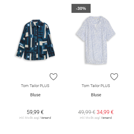
-30%
ZUR WUNSCHLISTE HINZUFÜGEN
ZUR W
Tom Tailor PLUS
Tom Tailor PLUS
Bluse
Bluse
59,99 €
49,99 €
34,99 €
inkl. MwSt. zzgl.
Versand
inkl. MwSt. zzgl.
Versand