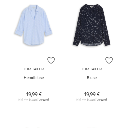
ZUR WUNSCHLISTE HINZUFÜGEN
ZUR W
TOM TAILOR
TOM TAILOR
Hemdbluse
Bluse
49,99 €
49,99 €
inkl. MwSt. zzgl.
Versand
inkl. MwSt. zzgl.
Versand