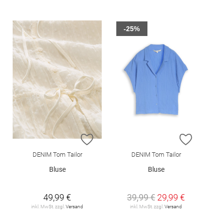
-25%
ZUR WUNSCHLISTE HINZUFÜGEN
ZUR W
DENIM Tom Tailor
DENIM Tom Tailor
Bluse
Bluse
49,99 €
39,99 €
29,99 €
inkl. MwSt. zzgl.
Versand
inkl. MwSt. zzgl.
Versand