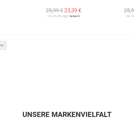
25,99 €
23,39 €
25,9
inkl. MwSt. zzgl.
Versand
inkl. 
UNSERE MARKENVIELFALT