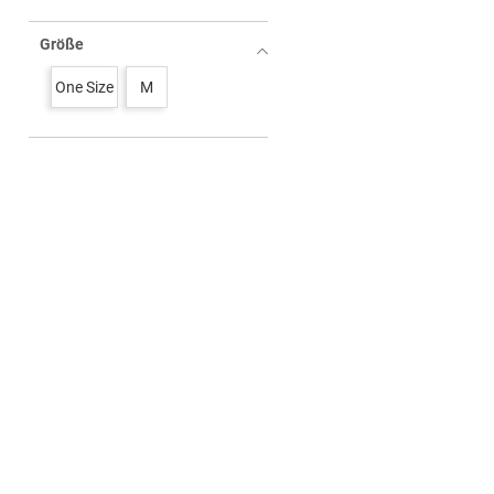
Größe
One Size
M