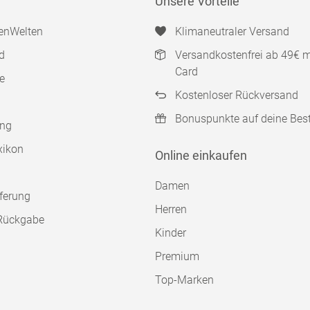
Unsere Vorteile
enWelten
Klimaneutraler Versand
d
Versandkostenfrei ab 49€ 
Card
e
Kostenloser Rückversand
Bonuspunkte auf deine Bes
ung
xikon
Online einkaufen
Damen
ferung
Herren
Rückgabe
Kinder
Premium
Top-Marken