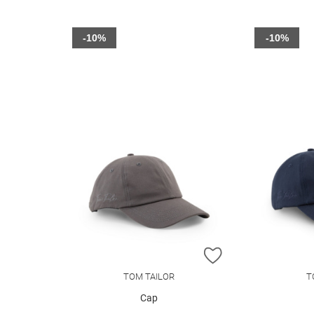
-10%
-10%
ZUR WUNSCHLIST
TOM TAILOR
T
Cap