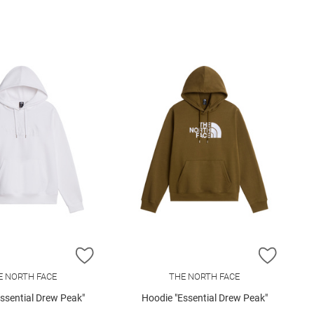
E HINZUFÜGEN
ZUR WUNSCHLISTE HINZUFÜGEN
ZUR W
E NORTH FACE
THE NORTH FACE
ssential Drew Peak"
Hoodie "Essential Drew Peak"