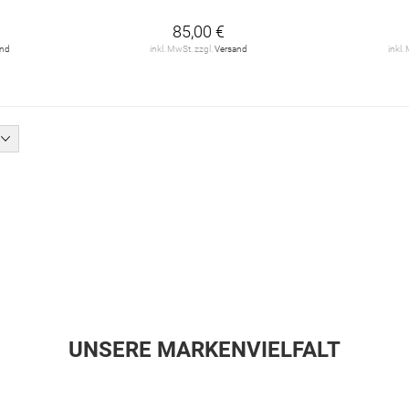
85,00 €
and
inkl. MwSt. zzgl.
Versand
inkl.
UNSERE MARKENVIELFALT