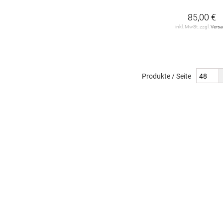
85,00 €
inkl. MwSt. zzgl.
Vers
Produkte / Seite