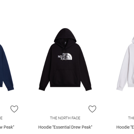
ZUR WUNSCHLISTE HINZUFÜGEN
ZUR WUNSCHLIST
CE
THE NORTH FACE
TH
ew Peak"
Hoodie "Essential Drew Peak"
Hoodie "E