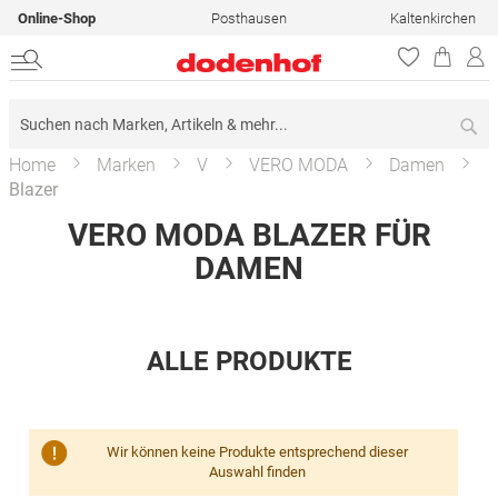
Online-Shop
Posthausen
Kaltenkirchen
Su
Home
Marken
V
VERO MODA
Damen
Blazer
VERO MODA BLAZER FÜR
DAMEN
ALLE PRODUKTE
Wir können keine Produkte entsprechend dieser
Auswahl finden