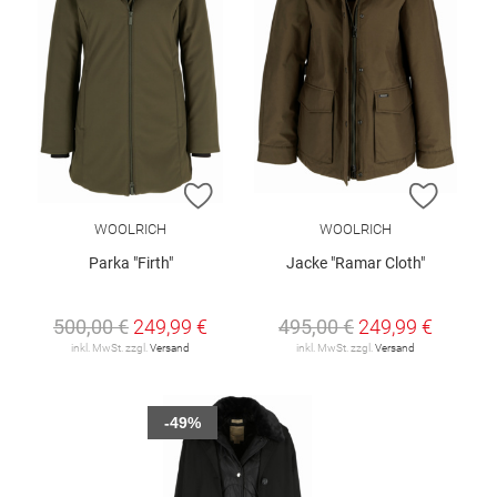
ZUR WUNSCHLISTE HINZUFÜGEN
ZUR W
WOOLRICH
WOOLRICH
Parka "Firth"
Jacke "Ramar Cloth"
500,00 €
249,99 €
495,00 €
249,99 €
inkl. MwSt. zzgl.
Versand
inkl. MwSt. zzgl.
Versand
-49%