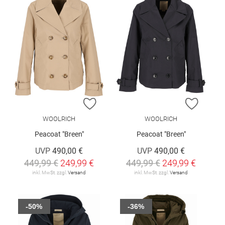
ZUR WUNSCHLISTE HINZUFÜGEN
ZUR W
WOOLRICH
WOOLRICH
Peacoat "Breen"
Peacoat "Breen"
UVP
490,00 €
UVP
490,00 €
449,99 €
249,99 €
449,99 €
249,99 €
inkl. MwSt. zzgl.
Versand
inkl. MwSt. zzgl.
Versand
-50%
-36%