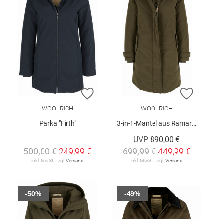
ZUR WUNSCHLISTE HINZUFÜGEN
ZUR W
WOOLRICH
WOOLRICH
Parka "Firth"
3-in-1-Mantel aus Ramar Cloth
UVP
890,00 €
500,00 €
249,99 €
699,99 €
449,99 €
inkl. MwSt. zzgl.
Versand
inkl. MwSt. zzgl.
Versand
-50%
-49%