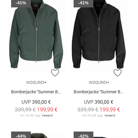
-41%
-41%
ZUR WUNSCHLISTE HINZUFÜGEN
ZUR W
WOOLRICH
WOOLRICH
Bomberjacke "Summer Bomber"
Bomberjacke "Summer Bomber"
UVP
390,00 €
UVP
390,00 €
339,99 €
199,99 €
339,99 €
199,99 €
inkl. MwSt. zzgl.
Versand
inkl. MwSt. zzgl.
Versand
-44%
-42%