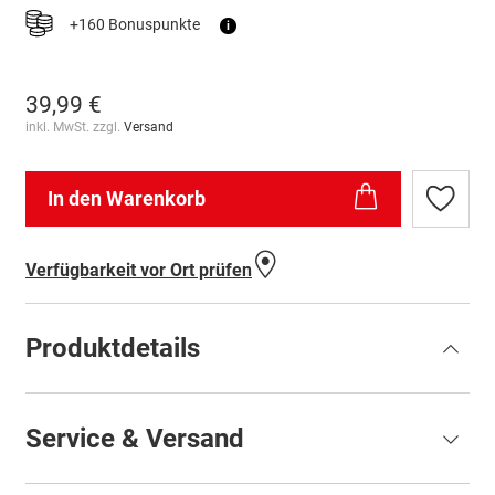
+160 Bonuspunkte
i
39,99 €
inkl. MwSt. zzgl.
Versand
In den Warenkorb
Zur
Wunschl
hinzufü
Verfügbarkeit vor Ort prüfen
Produktdetails
Service & Versand