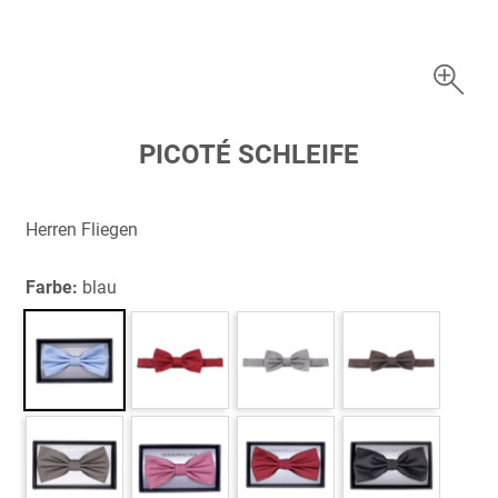
Zum
PICOTÉ SCHLEIFE
Anfang
der
Bildergalerie
Herren Fliegen
springen
Farbe:
blau