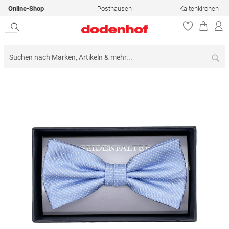
Online-Shop
Posthausen
Kaltenkirchen
Su
Zum
Ende
der
Bildergalerie
springen