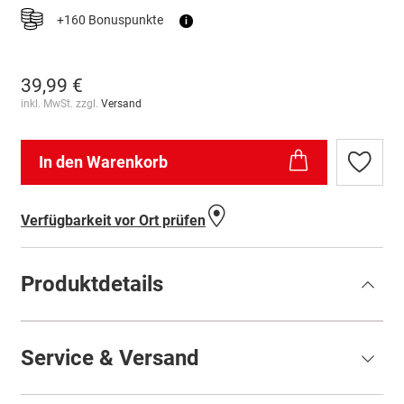
+160 Bonuspunkte
i
39,99 €
inkl. MwSt. zzgl.
Versand
In den Warenkorb
Zur
Wunschl
hinzufü
Verfügbarkeit vor Ort prüfen
Produktdetails
Service & Versand