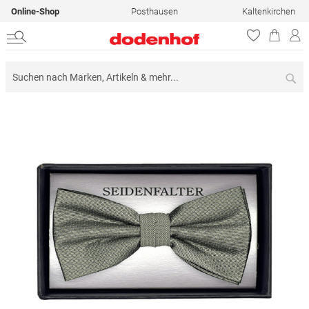
Online-Shop
Posthausen
Kaltenkirchen
Su
Zum
Ende
der
Bildergalerie
springen