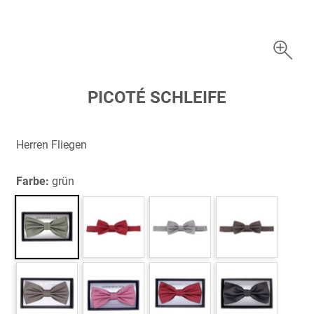
Zum
PICOTÉ SCHLEIFE
Anfang
der
Bildergalerie
Herren Fliegen
springen
Farbe:
grün