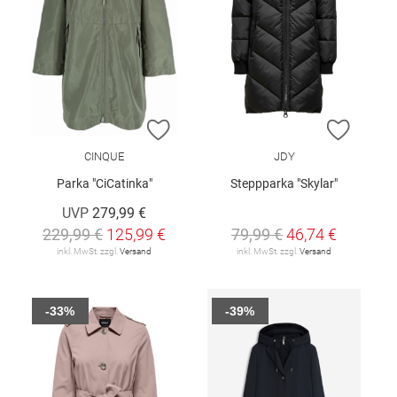
ZUR WUNSCHLISTE HINZUFÜGEN
ZUR W
CINQUE
JDY
Parka "CiCatinka"
Steppparka "Skylar"
UVP
279,99 €
229,99 €
125,99 €
79,99 €
46,74 €
inkl. MwSt. zzgl.
Versand
inkl. MwSt. zzgl.
Versand
-33%
-39%