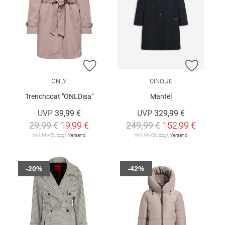
ZUR WUNSCHLISTE HINZUFÜGEN
ZUR W
ONLY
CINQUE
Trenchcoat "ONLDisa"
Mantel
UVP
39,99 €
UVP
329,99 €
29,99 €
19,99 €
249,99 €
152,99 €
inkl. MwSt. zzgl.
Versand
inkl. MwSt. zzgl.
Versand
-20%
-42%