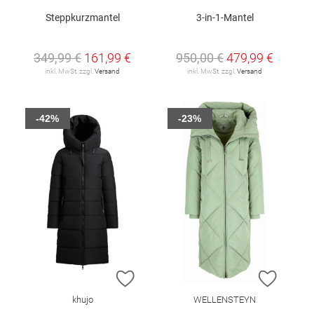
Steppkurzmantel
3-in-1-Mantel
349,99 €
161,99 €
950,00 €
479,99 €
inkl. MwSt. zzgl.
Versand
inkl. MwSt. zzgl.
Versand
-42%
-23%
ZUR WUNSCHLISTE HINZUFÜGEN
ZUR W
khujo
WELLENSTEYN