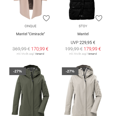
ZUR WUNSCHLISTE HINZUFÜGEN
ZUR W
CINQUE
STOY
Mantel "Cimiracle"
Mantel
UVP
229,95 €
369,99 €
170,99 €
199,99 €
179,99 €
inkl. MwSt. zzgl.
Versand
inkl. MwSt. zzgl.
Versand
-27%
-27%