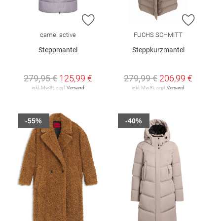
ZUR WUNSCHLISTE HINZUFÜGEN
ZUR W
camel active
FUCHS SCHMITT
Steppmantel
Steppkurzmantel
279,95 €
125,99 €
279,99 €
206,99 €
inkl. MwSt. zzgl.
Versand
inkl. MwSt. zzgl.
Versand
-55%
-40%