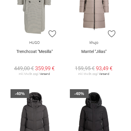
ZUR WUNSCHLISTE HINZUFÜGEN
ZUR W
HUGO
khujo
Trenchcoat "Mesilla"
Mantel "Jilias"
449,00 €
359,99 €
159,95 €
93,49 €
inkl. MwSt. zzgl.
Versand
inkl. MwSt. zzgl.
Versand
-40%
-40%