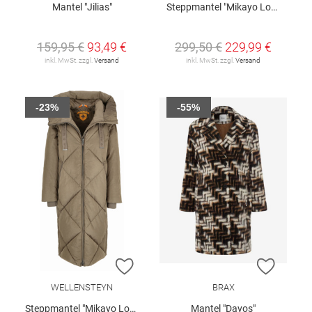
Mantel "Jilias"
Steppmantel "Mikayo Long"
159,95 €
93,49 €
299,50 €
229,99 €
inkl. MwSt. zzgl.
Versand
inkl. MwSt. zzgl.
Versand
-23%
-55%
ZUR WUNSCHLISTE HINZUFÜGEN
ZUR W
WELLENSTEYN
BRAX
Steppmantel "Mikayo Long"
Mantel "Davos"