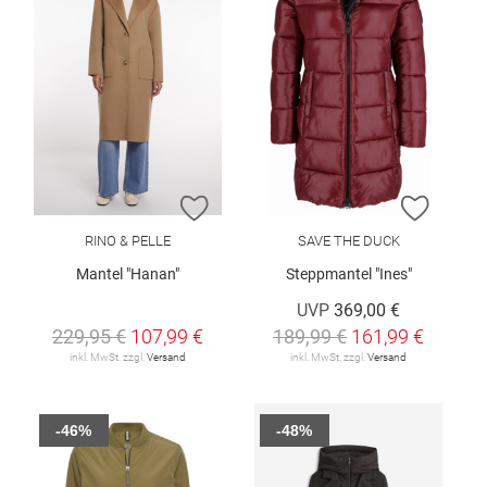
ZUR WUNSCHLISTE HINZUFÜGEN
ZUR W
RINO & PELLE
SAVE THE DUCK
Mantel "Hanan"
Steppmantel "Ines"
UVP
369,00 €
229,95 €
107,99 €
189,99 €
161,99 €
inkl. MwSt. zzgl.
Versand
inkl. MwSt. zzgl.
Versand
-46%
-48%