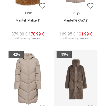
ZUR WUNSCHLISTE HINZUFÜGEN
ZUR W
HUGO
khujo
Mantel "Malite-1"
Mantel "GRAYA2"
379,00 €
170,99 €
169,95 €
101,99 €
inkl. MwSt. zzgl.
Versand
inkl. MwSt. zzgl.
Versand
-42%
-55%