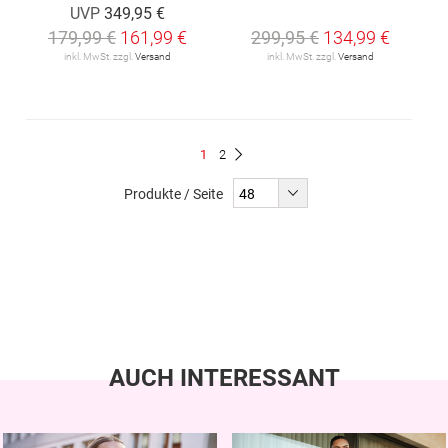
UVP
349,95 €
179,99 €
161,99 €
299,95 €
134,99 €
inkl. MwSt. zzgl.
Versand
inkl. MwSt. zzgl.
Versand
Seite
Du
Seite
1
2
Seite
Weiter
liest
Produkte / Seite
gerade
Seite
AUCH INTERESSANT