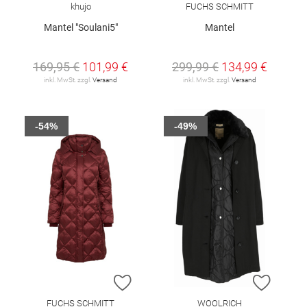
khujo
FUCHS SCHMITT
Mantel "Soulani5"
Mantel
169,95 €
101,99 €
299,99 €
134,99 €
inkl. MwSt. zzgl.
Versand
inkl. MwSt. zzgl.
Versand
-54%
-49%
ZUR WUNSCHLISTE HINZUFÜGEN
ZUR W
FUCHS SCHMITT
WOOLRICH