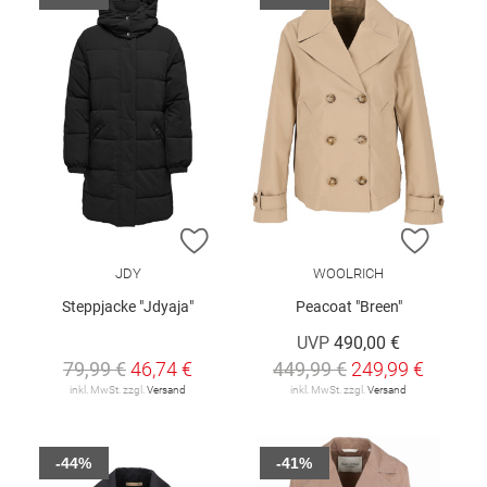
ZUR WUNSCHLISTE HINZUFÜGEN
ZUR W
JDY
WOOLRICH
Steppjacke "Jdyaja"
Peacoat "Breen"
UVP
490,00 €
79,99 €
46,74 €
449,99 €
249,99 €
inkl. MwSt. zzgl.
Versand
inkl. MwSt. zzgl.
Versand
-44%
-41%