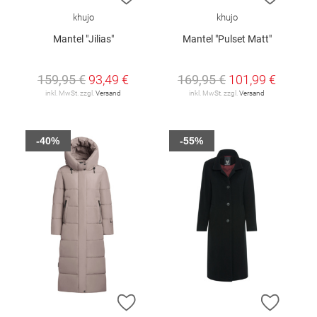
khujo
khujo
Mantel "Jilias"
Mantel "Pulset Matt"
159,95 €
93,49 €
169,95 €
101,99 €
inkl. MwSt. zzgl.
Versand
inkl. MwSt. zzgl.
Versand
-40%
-55%
ZUR WUNSCHLISTE HINZUFÜGEN
ZUR W