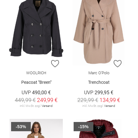
ZUR WUNSCHLISTE HINZUFÜGEN
ZUR W
WOOLRICH
Marc O'Polo
Peacoat "Breen"
Trenchcoat
UVP
490,00 €
UVP
299,95 €
449,99 €
249,99 €
229,99 €
134,99 €
inkl. MwSt. zzgl.
Versand
inkl. MwSt. zzgl.
Versand
-53%
-15%