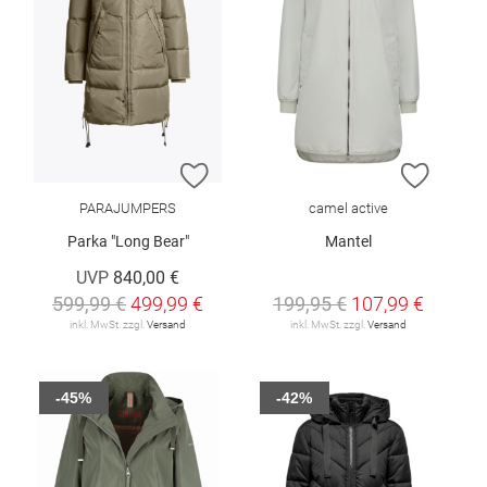
ZUR WUNSCHLISTE HINZUFÜGEN
ZUR W
PARAJUMPERS
camel active
Parka "Long Bear"
Mantel
UVP
840,00 €
599,99 €
499,99 €
199,95 €
107,99 €
inkl. MwSt. zzgl.
Versand
inkl. MwSt. zzgl.
Versand
-45%
-42%