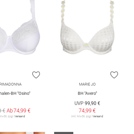
E HINZUFÜGEN
ZUR WUNSCHLISTE HINZUFÜGEN
ZUR W
RIMADONNA
MARIE JO
halen-BH "Osino"
BH "Avero"
UVP
99,90 €
0 €
Ab
74,99 €
74,99 €
 MwSt. zzgl.
Versand
inkl. MwSt. zzgl.
Versand