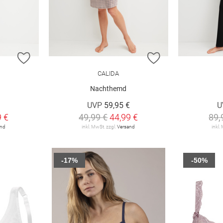
ZUR WUNSCHLISTE HINZUFÜGEN
ZUR WUNSCHLIST
CALIDA
Nachthemd
UVP
59,95 €
U
9 €
49,99 €
44,99 €
89,
and
inkl. MwSt. zzgl.
Versand
inkl.
-17%
-50%