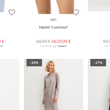
ZUR WUNSCHLISTE HINZUFÜGEN
ZUR WUNSCHLIST
MEY
Hipster "Luxurious"
9 €
34,99 €
Ab
29,99 €
99,
and
inkl. MwSt. zzgl.
Versand
inkl.
-10%
-17%