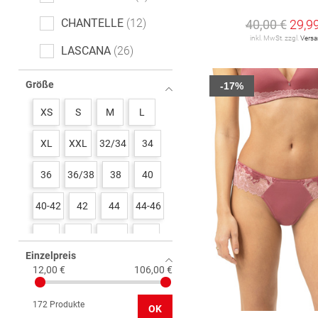
CHANTELLE
12
40,00 €
29,9
inkl. MwSt. zzgl.
Vers
LASCANA
26
MARIE JO
5
Größe
-17%
MEY
27
XS
S
M
L
NINA VON C.
1
XL
XXL
32/34
34
PASSIONATA
1
36
36/38
38
40
PRIMADONNA
4
40-42
42
44
44-46
SCHIESSER
3
46
48
48-50
50
SIMONE PÉRÈLE
2
Einzelpreis
65
70
75
80
12,00 €
106,00 €
SLOGGI
3
Short Stories
4
85
90
34 A
36 C
172 Produkte
OK