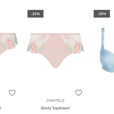
-21%
-25%
ZUR WUNSCHLISTE HINZUFÜGEN
ZUR WUNSCHLIST
CHANTELLE
"
Shorty "Daydream"