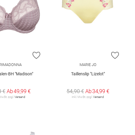
E HINZUFÜGEN
ZUR WUNSCHLISTE HINZUFÜGEN
ZUR W
RIMADONNA
MARIE JO
alen-BH "Madison"
Taillenslip "Lizelot"
0 €
Ab
49,99 €
54,90 €
Ab
34,99 €
 MwSt. zzgl.
Versand
inkl. MwSt. zzgl.
Versand