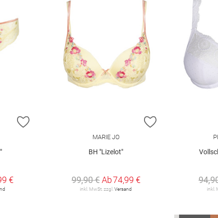
ZUR WUNSCHLISTE HINZUFÜGEN
ZUR WUNSCHLIST
MARIE JO
P
"
BH "Lizelot"
Vollsc
99 €
99,90 €
Ab
74,99 €
94,9
and
inkl. MwSt. zzgl.
Versand
inkl.