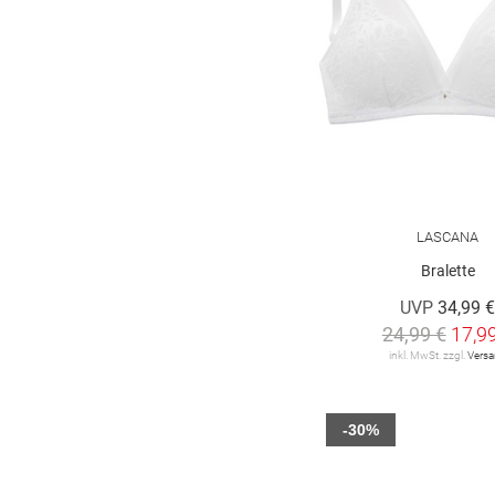
LASCANA
Bralette
UVP
34,99 
24,99 €
17,9
inkl. MwSt. zzgl.
Vers
-30%