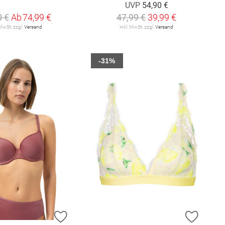
UVP
54,90 €
0 €
Ab
74,99 €
47,99 €
39,99 €
 MwSt. zzgl.
Versand
inkl. MwSt. zzgl.
Versand
-31%
E HINZUFÜGEN
ZUR WUNSCHLISTE HINZUFÜGEN
ZUR W