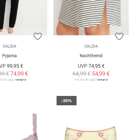
E HINZUFÜGEN
ZUR WUNSCHLISTE HINZUFÜGEN
ZUR W
CALIDA
CALIDA
Pyjama
Nachthemd
VP
99,95 €
UVP
74,95 €
99 €
74,99 €
64,99 €
54,99 €
 MwSt. zzgl.
Versand
inkl. MwSt. zzgl.
Versand
-36%