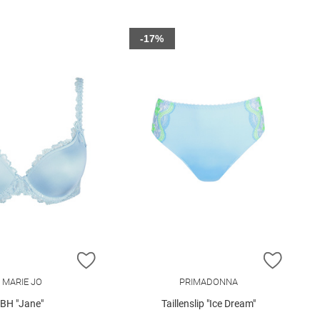
-17%
E HINZUFÜGEN
ZUR WUNSCHLISTE HINZUFÜGEN
ZUR W
MARIE JO
PRIMADONNA
BH "Jane"
Taillenslip "Ice Dream"