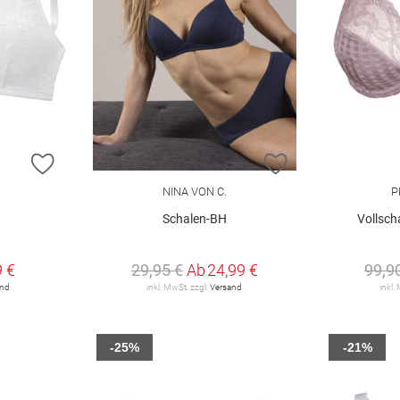
ZUR WUNSCHLISTE HINZUFÜGEN
ZUR WUNSCHLIST
NINA VON C.
P
Schalen-BH
Vollsch
€
9 €
29,95 €
Ab
24,99 €
99,9
and
inkl. MwSt. zzgl.
Versand
inkl.
-25%
-21%