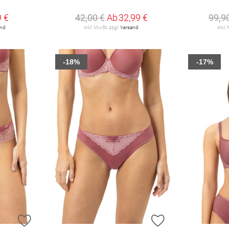
9 €
42,00 €
Ab
32,99 €
99,9
and
inkl. MwSt. zzgl.
Versand
inkl.
-18%
-17%
ZUR WUNSCHLISTE HINZUFÜGEN
ZUR WUNSCHLIST