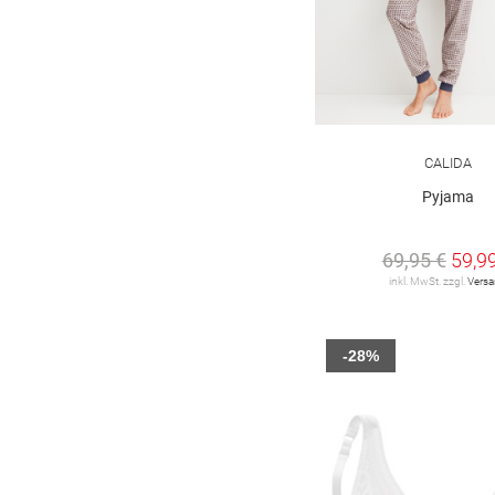
CALIDA
Pyjama
69,95 €
59,9
inkl. MwSt. zzgl.
Vers
-28%