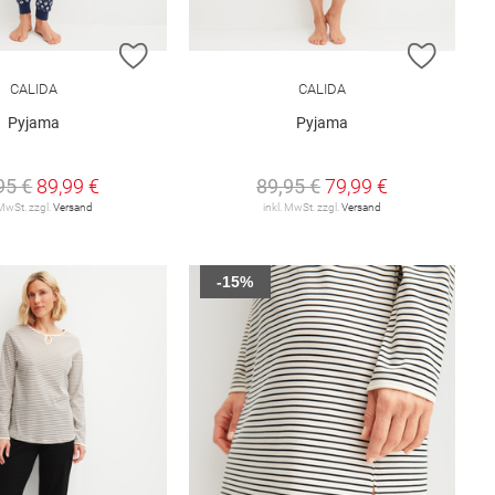
E HINZUFÜGEN
ZUR WUNSCHLISTE HINZUFÜGEN
ZUR W
CALIDA
CALIDA
Pyjama
Pyjama
95 €
89,99 €
89,95 €
79,99 €
 MwSt. zzgl.
Versand
inkl. MwSt. zzgl.
Versand
-15%