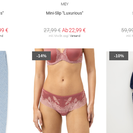
MEY
s"
Mini-Slip "Luxurious"
99 €
27,99 €
Ab
22,99 €
59,9
and
inkl. MwSt. zzgl.
Versand
inkl.
-14%
-10%