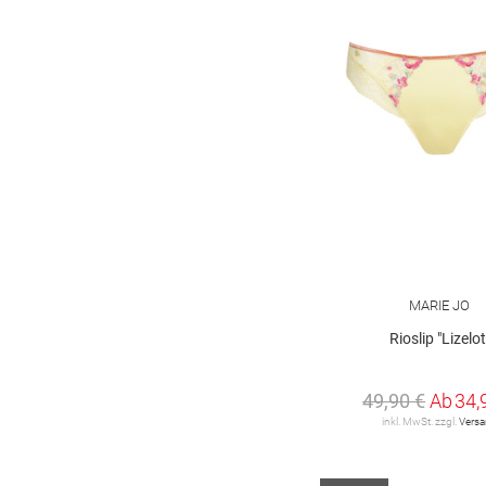
MARIE JO
Rioslip "Lizelot
49,90 €
Ab
34,
inkl. MwSt. zzgl.
Vers