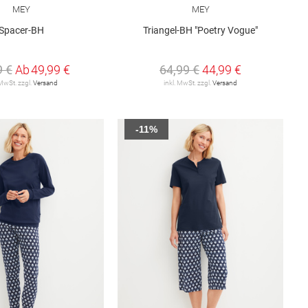
MEY
MEY
Spacer-BH
Triangel-BH "Poetry Vogue"
9 €
Ab
49,99 €
64,99 €
44,99 €
 MwSt. zzgl.
Versand
inkl. MwSt. zzgl.
Versand
-11%