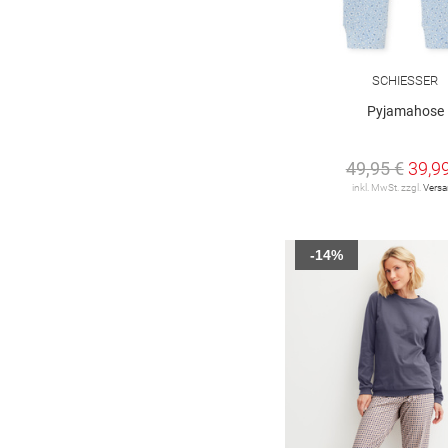
95 G
100 A
100 B
100 C
100 D
100 E
SCHIESSER
105 B
105 C
105 D
Pyjamahose
105 E
110 B
110 C
49,95 €
39,9
115 B
115 C
inkl. MwSt. zzgl.
Vers
-14%