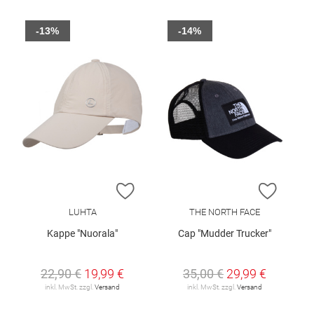
-13%
-14%
ZUR WUNSCHLISTE HINZUFÜGEN
ZUR W
LUHTA
THE NORTH FACE
Kappe "Nuorala"
Cap "Mudder Trucker"
22,90 €
19,99 €
35,00 €
29,99 €
inkl. MwSt. zzgl.
Versand
inkl. MwSt. zzgl.
Versand