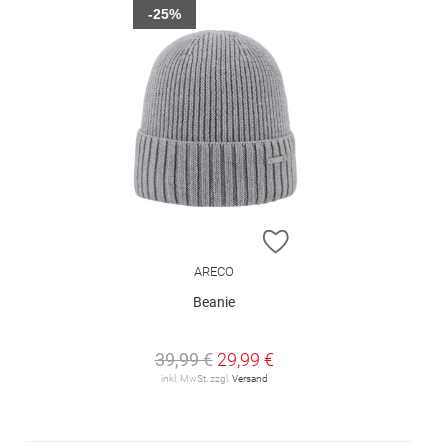
-25%
ZUR WUNSCHLISTE H
ARECO
Beanie
39,99 €
29,99 €
inkl. MwSt. zzgl.
Versand