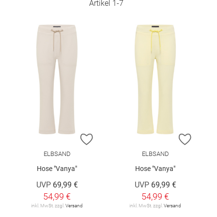
Artikel
1
-
7
ZUR WUNSCHLISTE HINZUFÜGEN
ZUR W
ELBSAND
ELBSAND
Hose "Vanya"
Hose "Vanya"
UVP
69,99 €
UVP
69,99 €
54,99 €
54,99 €
inkl. MwSt. zzgl.
Versand
inkl. MwSt. zzgl.
Versand