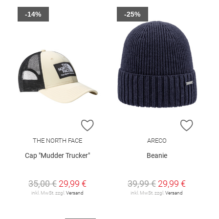
-14%
-25%
ZUR WUNSCHLISTE HINZUFÜGEN
ZUR W
THE NORTH FACE
ARECO
Cap "Mudder Trucker"
Beanie
35,00 €
29,99 €
39,99 €
29,99 €
inkl. MwSt. zzgl.
Versand
inkl. MwSt. zzgl.
Versand