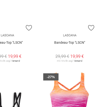
E HINZUFÜGEN
ZUR WUNSCHLISTE HINZUFÜGEN
ZUR W
LASCANA
LASCANA
eau-Top "LSCN"
Bandeau-Top "LSCN"
99 €
19,99 €
29,99 €
19,99 €
 MwSt. zzgl.
Versand
inkl. MwSt. zzgl.
Versand
-27%