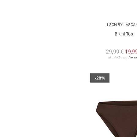
48 C
48 D
48 E
48 F
50 D
75 B
75 C
80 B
LSCN BY LASCA
80 C
85 B
Bikini-Top
29,99 €
19,9
inkl. MwSt. zzgl.
Vers
-28%