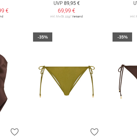
UVP
89,95 €
U
99 €
69,99 €
and
inkl. MwSt. zzgl.
Versand
inkl.
-35%
-35%
ZUR WUNSCHLISTE HINZUFÜGEN
ZUR WUNSCHLIST