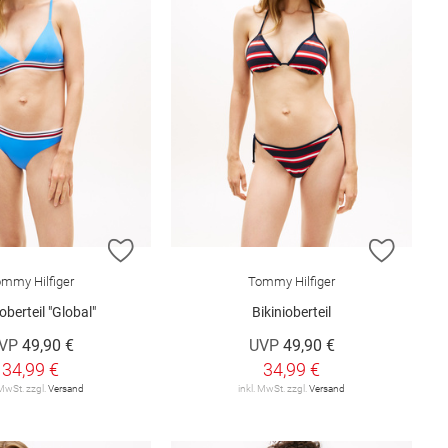
E HINZUFÜGEN
ZUR WUNSCHLISTE HINZUFÜGEN
ZUR W
mmy Hilfiger
Tommy Hilfiger
oberteil "Global"
Bikinioberteil
VP
49,90 €
UVP
49,90 €
34,99 €
34,99 €
 MwSt. zzgl.
Versand
inkl. MwSt. zzgl.
Versand