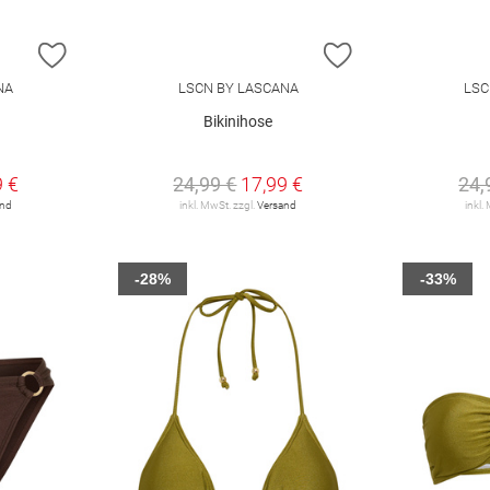
ZUR WUNSCHLISTE HINZUFÜGEN
ZUR WUNSCHLIST
NA
LSCN BY LASCANA
LSC
Bikinihose
9 €
24,99 €
17,99 €
24,
and
inkl. MwSt. zzgl.
Versand
inkl.
-28%
-33%