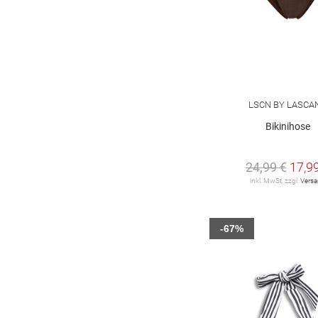
LSCN BY LASCA
Bikinihose
24,99 €
17,9
inkl. MwSt. zzgl.
Vers
-67%