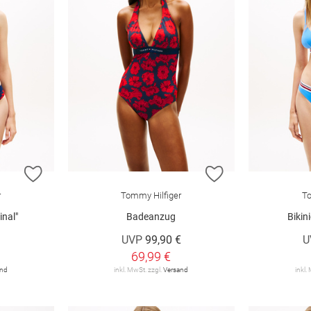
ZUR WUNSCHLISTE HINZUFÜGEN
ZUR WUNSCHLIST
r
Tommy Hilfiger
To
inal"
Badeanzug
Bikini
€
UVP
99,90 €
U
69,99 €
and
inkl. MwSt. zzgl.
Versand
inkl.