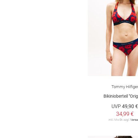
Tommy Hilfige
Bikinioberteil "Orig
UVP
49,90 
34,99 €
inkl. MwSt. zzgl.
Vers