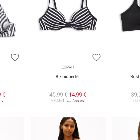
ZUR WUNSCHLISTE HINZUFÜGEN
ZUR WUNSCHLIST
ESPRIT
Bikinioberteil
Busti
9 €
45,99 €
14,99 €
39,
and
inkl. MwSt. zzgl.
Versand
inkl.