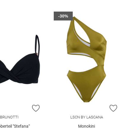
-30%
E HINZUFÜGEN
ZUR WUNSCHLISTE HINZUFÜGEN
ZUR W
BRUNOTTI
LSCN BY LASCANA
oberteil "Stefana"
Monokini