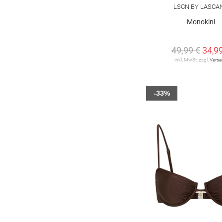
watercult
15
LSCN BY LASCA
38 A
38 A-B
38 B
38 C
Monokini
38 C-D
38 D
38 E
49,99 €
34,9
38 E-F
38 F
38 G
40 A
inkl. MwSt. zzgl.
Vers
40 A-B
40 B
40 C
-33%
40 C-D
40 D
40 E
40 F
40 G
42 B
42 C
42 C-D
42 D
42 E
42 E-F
42 F
44 B
44 C
44 C-D
44 D
44 E
44 E-F
44 F
46 B
46 C
46 D
46 E
46 F