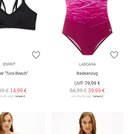
E HINZUFÜGEN
ZUR WUNSCHLISTE HINZUFÜGEN
ZUR W
ESPRIT
LASCANA
er "Tura Beach"
Badeanzug
UVP
79,99 €
99 €
14,99 €
54,99 €
39,99 €
 MwSt. zzgl.
Versand
inkl. MwSt. zzgl.
Versand