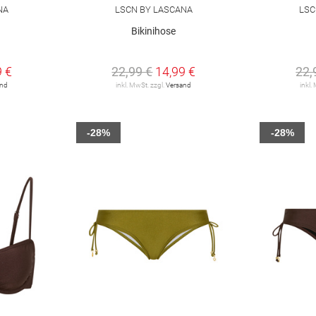
NA
LSCN BY LASCANA
LSC
Bikinihose
9 €
22,99 €
14,99 €
22,
and
inkl. MwSt. zzgl.
Versand
inkl.
-28%
-28%