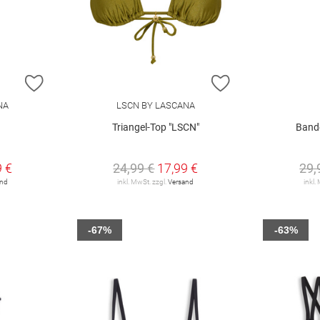
ZUR WUNSCHLISTE HINZUFÜGEN
ZUR WUNSCHLIST
NA
LSCN BY LASCANA
Triangel-Top "LSCN"
Band
9 €
24,99 €
17,99 €
29,
and
inkl. MwSt. zzgl.
Versand
inkl.
-67%
-63%