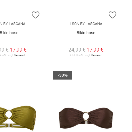
E HINZUFÜGEN
ZUR WUNSCHLISTE HINZUFÜGEN
ZUR W
N BY LASCANA
LSCN BY LASCANA
Bikinihose
Bikinihose
99 €
17,99 €
24,99 €
17,99 €
 MwSt. zzgl.
Versand
inkl. MwSt. zzgl.
Versand
-33%