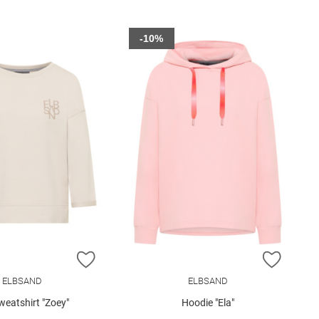
-10%
E HINZUFÜGEN
ZUR WUNSCHLISTE HINZUFÜGEN
ZUR W
ELBSAND
ELBSAND
weatshirt "Zoey"
Hoodie "Ela"