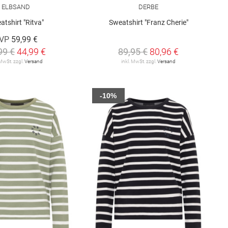
ELBSAND
DERBE
atshirt "Ritva"
Sweatshirt "Franz Cherie"
VP
59,99 €
99 €
44,99 €
89,95 €
80,96 €
 MwSt. zzgl.
Versand
inkl. MwSt. zzgl.
Versand
-10%