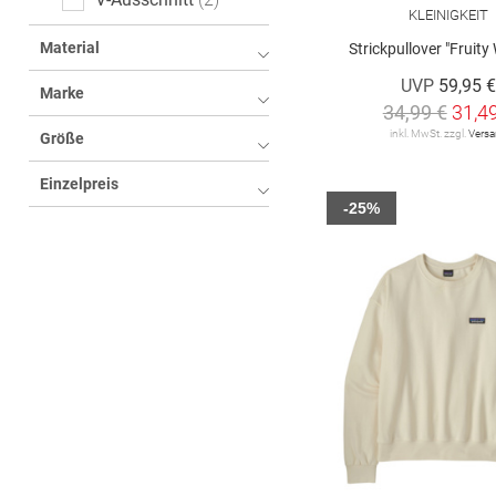
KLEINIGKEIT
Material
Strickpullover "Fruity
UVP
59,95 
Marke
34,99 €
31,4
inkl. MwSt. zzgl.
Vers
Größe
Einzelpreis
-25%