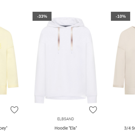
-33%
-10%
ZUR WUNSCHLISTE HINZUFÜGEN
ZUR WUNSCHLIST
ELBSAND
oey"
Hoodie "Ela"
3/4 S