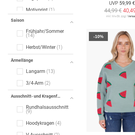
UVP
59,99 
Motivprint
1
44,99 €
40,4
inkl. MwSt. zzgl.
Vers
Saison
Frühjahr/Sommer
14
-10%
Herbst/Winter
1
Ärmellänge
Langarm
13
3/4-Arm
2
Ausschnitt- und Kragenform
Rundhalsausschnitt
9
Hoodykragen
4
V-Ausschnitt
2