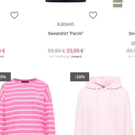
ZUR WUNSCHLISTE HINZUFÜGEN
ZUR WUNSCHLIST
ELBSAND
Sweatshirt "Parvin"
Swe
U
9 €
59,99 €
35,99 €
49,
and
inkl. MwSt. zzgl.
Versand
inkl.
33%
-10%