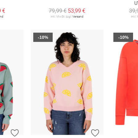
€
U
9 €
79,99 €
53,99 €
39,
and
inkl. MwSt. zzgl.
Versand
inkl.
-10%
-10%
ZUR WUNSCHLISTE HINZUFÜGEN
ZUR WUNSCHLIST