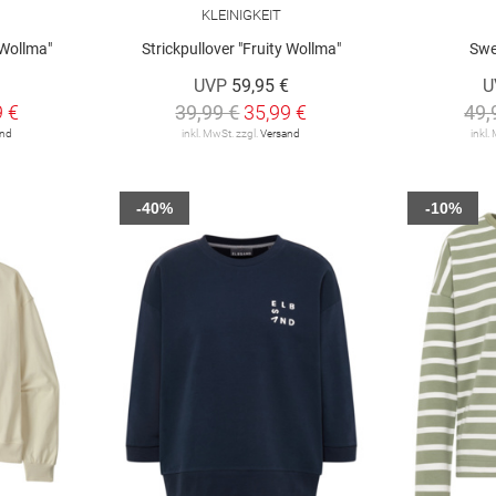
KLEINIGKEIT
 Wollma"
Strickpullover "Fruity Wollma"
Swe
€
UVP
59,95 €
U
9 €
39,99 €
35,99 €
49,
and
inkl. MwSt. zzgl.
Versand
inkl.
-40%
-10%