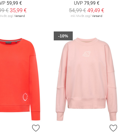
VP
59,99 €
UVP
79,99 €
99 €
35,99 €
54,99 €
49,49 €
 MwSt. zzgl.
Versand
inkl. MwSt. zzgl.
Versand
-10%
E HINZUFÜGEN
ZUR WUNSCHLISTE HINZUFÜGEN
ZUR W