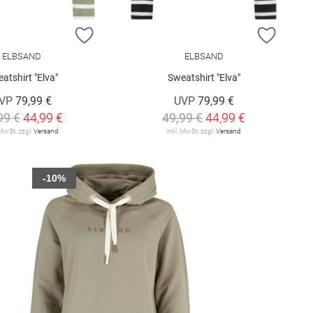
E HINZUFÜGEN
ZUR WUNSCHLISTE HINZUFÜGEN
ZUR W
ELBSAND
ELBSAND
atshirt "Elva"
Sweatshirt "Elva"
VP
79,99 €
UVP
79,99 €
99 €
44,99 €
49,99 €
44,99 €
 MwSt. zzgl.
Versand
inkl. MwSt. zzgl.
Versand
-10%