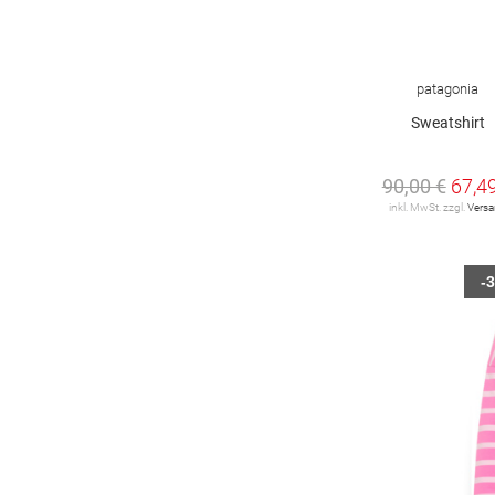
patagonia
Sweatshirt
90,00 €
67,4
inkl. MwSt. zzgl.
Vers
-