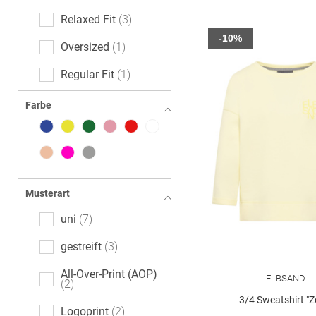
Relaxed Fit
3
-10%
Oversized
1
Regular Fit
1
Farbe
Musterart
uni
7
gestreift
3
All-Over-Print (AOP)
ELBSAND
2
3/4 Sweatshirt "Z
Logoprint
2