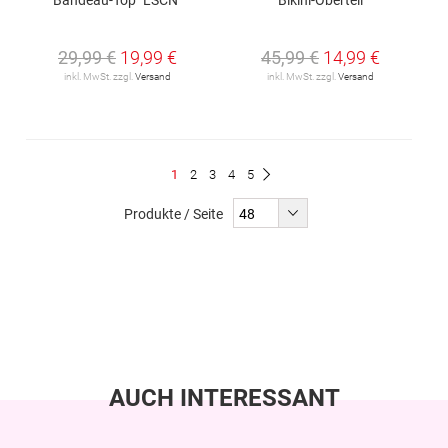
29,99 €
19,99 €
45,99 €
14,99 €
inkl. MwSt. zzgl.
Versand
inkl. MwSt. zzgl.
Versand
Seite
Du
Seite
Seite
Seite
Seite
1
2
3
4
5
Seite
Weiter
liest
Produkte / Seite
gerade
Seite
AUCH INTERESSANT