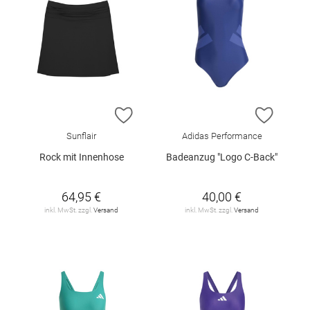
ZUR WUNSCHLISTE HINZUFÜGEN
ZUR W
Sunflair
Adidas Performance
Rock mit Innenhose
Badeanzug "Logo C-Back"
64,95 €
40,00 €
inkl. MwSt. zzgl.
Versand
inkl. MwSt. zzgl.
Versand