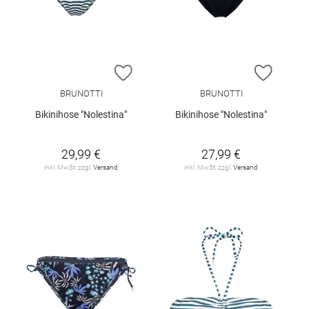
ZUR WUNSCHLISTE HINZUFÜGEN
ZUR W
BRUNOTTI
BRUNOTTI
Bikinihose "Nolestina"
Bikinihose "Nolestina"
29,99 €
27,99 €
inkl. MwSt. zzgl.
Versand
inkl. MwSt. zzgl.
Versand