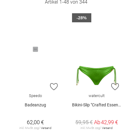
Artikel
1
-
48
von
344
-28%
ZUR WUNSCHLISTE HINZUFÜGEN
ZUR W
Speedo
watercult
Badeanzug
Bikini-Slip "Crafted Essentials"
62,00 €
59,95 €
Ab
42,99 €
inkl. MwSt. zzgl.
Versand
inkl. MwSt. zzgl.
Versand