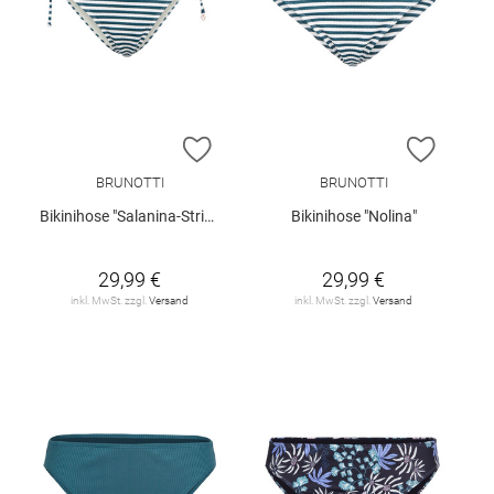
ZUR WUNSCHLISTE HINZUFÜGEN
ZUR W
BRUNOTTI
BRUNOTTI
Bikinihose "Salanina-Stripe"
Bikinihose "Nolina"
29,99 €
29,99 €
inkl. MwSt. zzgl.
Versand
inkl. MwSt. zzgl.
Versand