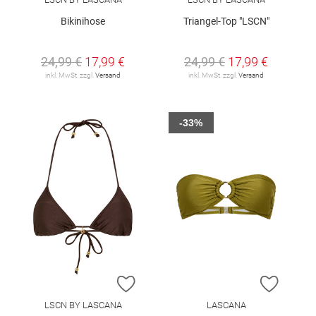
Bikinihose
Triangel-Top "LSCN"
24,99 €
17,99 €
24,99 €
17,99 €
inkl. MwSt. zzgl.
Versand
inkl. MwSt. zzgl.
Versand
-33%
ZUR WUNSCHLISTE HINZUFÜGEN
ZUR W
LSCN BY LASCANA
LASCANA