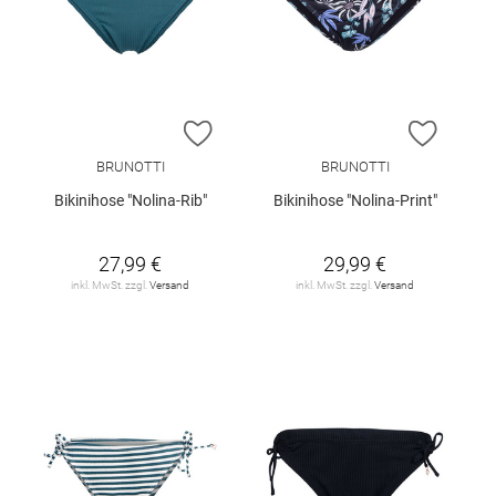
ZUR WUNSCHLISTE HINZUFÜGEN
ZUR W
BRUNOTTI
BRUNOTTI
Bikinihose "Nolina-Rib"
Bikinihose "Nolina-Print"
27,99 €
29,99 €
inkl. MwSt. zzgl.
Versand
inkl. MwSt. zzgl.
Versand