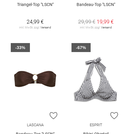
Triangel-Top "LSCN"
Bandeau-Top "LSCN"
24,99 €
29,99 €
19,99 €
inkl. MwSt. zzgl.
Versand
inkl. MwSt. zzgl.
Versand
-33%
-67%
ZUR WUNSCHLISTE HINZUFÜGEN
ZUR W
LASCANA
ESPRIT
Bandeau-Top "LSCN"
Bikini-Oberteil