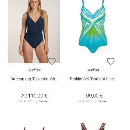
ZUR WUNSCHLISTE HINZUFÜGEN
ZUR W
Sunflair
Sunflair
Badeanzug "Essential Chain"
Tankini-Set "Radiant Lines"
Ab
119,00 €
109,00 €
inkl. MwSt. zzgl.
Versand
inkl. MwSt. zzgl.
Versand