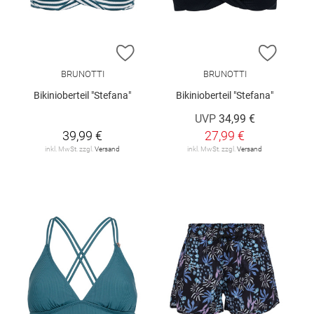
ZUR WUNSCHLISTE HINZUFÜGEN
ZUR W
BRUNOTTI
BRUNOTTI
Bikinioberteil "Stefana"
Bikinioberteil "Stefana"
UVP
34,99 €
39,99 €
27,99 €
inkl. MwSt. zzgl.
Versand
inkl. MwSt. zzgl.
Versand