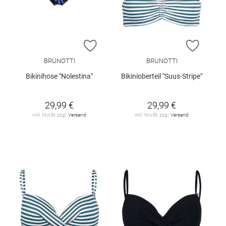
ZUR WUNSCHLISTE HINZUFÜGEN
ZUR W
BRUNOTTI
BRUNOTTI
Bikinihose "Nolestina"
Bikinioberteil "Suus-Stripe"
29,99 €
29,99 €
inkl. MwSt. zzgl.
Versand
inkl. MwSt. zzgl.
Versand