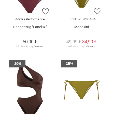
ZUR WUNSCHLISTE HINZUFÜGEN
ZUR W
Adidas Performance
LSCN BY LASCANA
Badeanzug "Lanelux"
Monokini
50,00 €
49,99 €
34,99 €
inkl. MwSt. zzgl.
Versand
inkl. MwSt. zzgl.
Versand
-30%
-35%