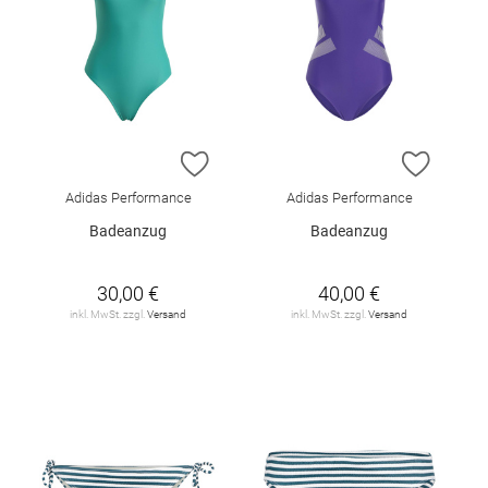
ZUR WUNSCHLISTE HINZUFÜGEN
ZUR W
Adidas Performance
Adidas Performance
Badeanzug
Badeanzug
30,00 €
40,00 €
inkl. MwSt. zzgl.
Versand
inkl. MwSt. zzgl.
Versand