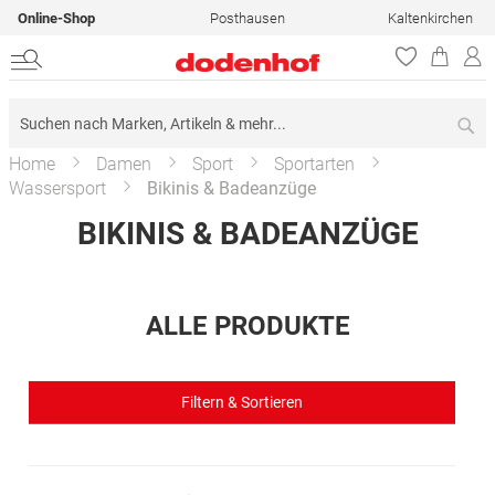
Online-Shop
Posthausen
Kaltenkirchen
Su
Home
Damen
Sport
Sportarten
Wassersport
Bikinis & Badeanzüge
BIKINIS & BADEANZÜGE
ALLE PRODUKTE
Filtern & Sortieren