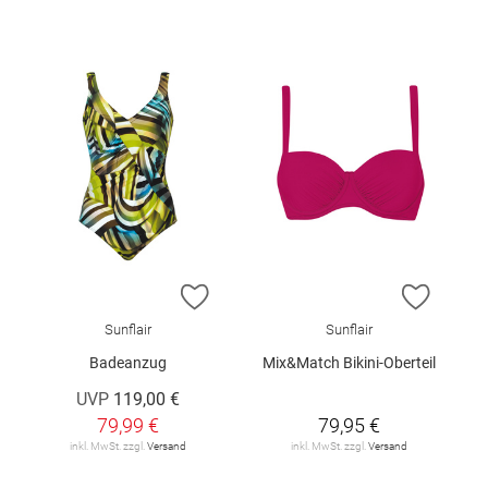
ZUR WUNSCHLISTE HINZUFÜGEN
ZUR W
Sunflair
Sunflair
Badeanzug
Mix&Match Bikini-Oberteil
UVP
119,00 €
79,99 €
79,95 €
inkl. MwSt. zzgl.
Versand
inkl. MwSt. zzgl.
Versand