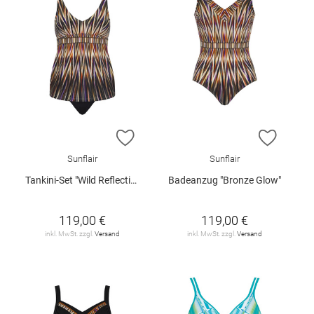
ZUR WUNSCHLISTE HINZUFÜGEN
ZUR W
Sunflair
Sunflair
Tankini-Set "Wild Reflections"
Badeanzug "Bronze Glow"
119,00 €
119,00 €
inkl. MwSt. zzgl.
Versand
inkl. MwSt. zzgl.
Versand