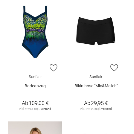
ZUR WUNSCHLISTE HINZUFÜGEN
ZUR W
Sunflair
Sunflair
Badeanzug
Bikinihose "Mix&Match"
Ab
109,00 €
Ab
29,95 €
inkl. MwSt. zzgl.
Versand
inkl. MwSt. zzgl.
Versand