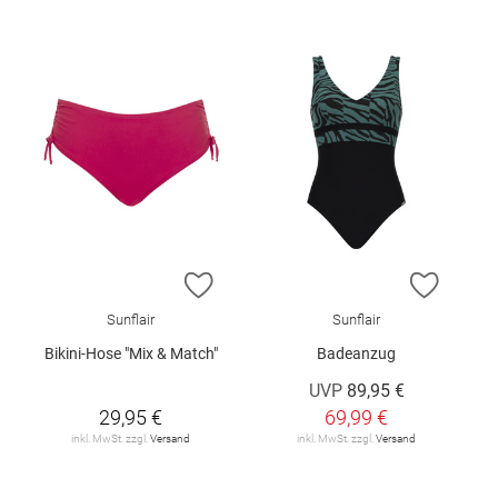
ZUR WUNSCHLISTE HINZUFÜGEN
ZUR W
Sunflair
Sunflair
Bikini-Hose "Mix & Match"
Badeanzug
UVP
89,95 €
29,95 €
69,99 €
inkl. MwSt. zzgl.
Versand
inkl. MwSt. zzgl.
Versand