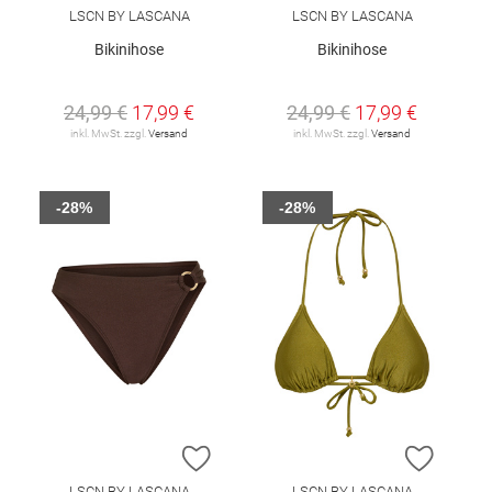
LSCN BY LASCANA
LSCN BY LASCANA
Bikinihose
Bikinihose
24,99 €
17,99 €
24,99 €
17,99 €
inkl. MwSt. zzgl.
Versand
inkl. MwSt. zzgl.
Versand
-28%
-28%
ZUR WUNSCHLISTE HINZUFÜGEN
ZUR W
LSCN BY LASCANA
LSCN BY LASCANA