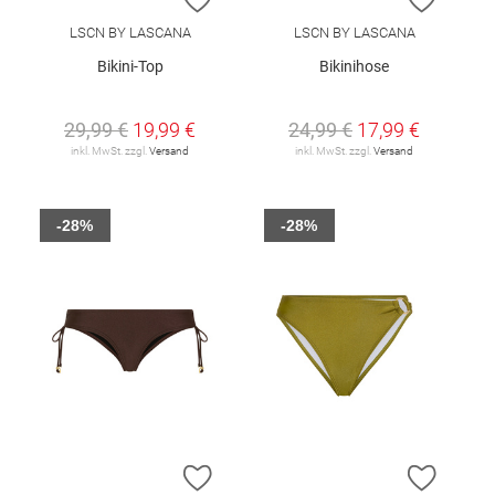
LSCN BY LASCANA
LSCN BY LASCANA
Bikini-Top
Bikinihose
29,99 €
19,99 €
24,99 €
17,99 €
inkl. MwSt. zzgl.
Versand
inkl. MwSt. zzgl.
Versand
-28%
-28%
ZUR WUNSCHLISTE HINZUFÜGEN
ZUR W