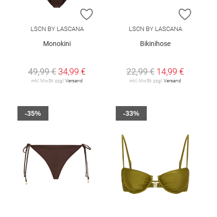
ZUR WUNSCHLISTE HINZUFÜGEN
ZUR W
LSCN BY LASCANA
LSCN BY LASCANA
Monokini
Bikinihose
49,99 €
34,99 €
22,99 €
14,99 €
inkl. MwSt. zzgl.
Versand
inkl. MwSt. zzgl.
Versand
-35%
-33%