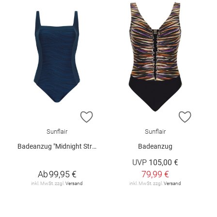
ZUR WUNSCHLISTE HINZUFÜGEN
ZUR W
Sunflair
Sunflair
Badeanzug "Midnight Structure"
Badeanzug
UVP
105,00 €
Ab
99,95 €
79,99 €
inkl. MwSt. zzgl.
Versand
inkl. MwSt. zzgl.
Versand