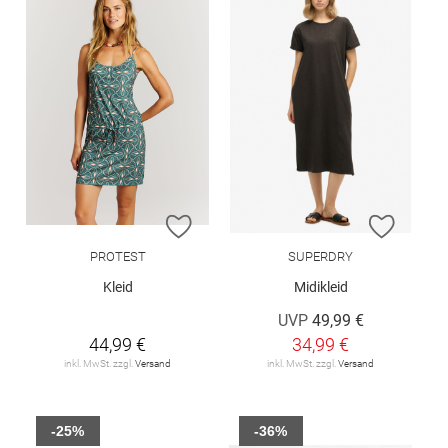
ZUR WUNSCHLISTE HINZUFÜGEN
ZUR W
PROTEST
SUPERDRY
Kleid
Midikleid
UVP
49,99 €
44,99 €
34,99 €
inkl. MwSt. zzgl.
Versand
inkl. MwSt. zzgl.
Versand
-25%
-36%