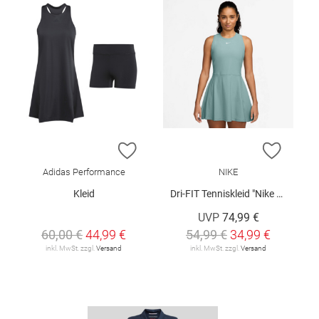
ZUR WUNSCHLISTE HINZUFÜGEN
ZUR W
Adidas Performance
NIKE
Kleid
Dri-FIT Tenniskleid "Nike Victory"
UVP
74,99 €
60,00 €
44,99 €
54,99 €
34,99 €
inkl. MwSt. zzgl.
Versand
inkl. MwSt. zzgl.
Versand