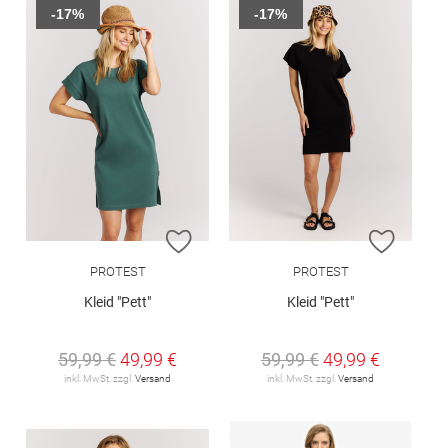
-17%
-17%
ZUR WUNSCHLISTE HINZUFÜGEN
ZUR W
PROTEST
PROTEST
Kleid "Pett"
Kleid "Pett"
59,99 €
49,99 €
59,99 €
49,99 €
inkl. MwSt. zzgl.
Versand
inkl. MwSt. zzgl.
Versand