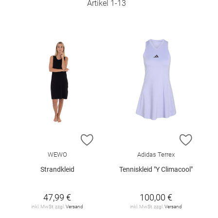
Artikel
1
-
13
ZUR WUNSCHLISTE HINZUFÜGEN
ZUR W
WEWO
Adidas Terrex
Strandkleid
Tenniskleid "Y Climacool"
47,99 €
100,00 €
inkl. MwSt. zzgl.
Versand
inkl. MwSt. zzgl.
Versand