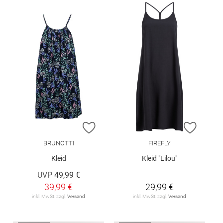
ZUR WUNSCHLISTE HINZUFÜGEN
ZUR W
BRUNOTTI
FIREFLY
Kleid
Kleid "Lilou"
UVP
49,99 €
39,99 €
29,99 €
inkl. MwSt. zzgl.
Versand
inkl. MwSt. zzgl.
Versand