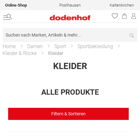
Online-Shop
Posthausen
Kaltenkirchen
Su
Home
Damen
Sport
Sportbekleidung
Kleider & Röcke
Kleider
KLEIDER
ALLE PRODUKTE
Filtern & Sortieren