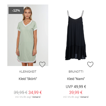
-12%
ZUR WUNSCHLISTE HINZUFÜGEN
ZUR W
KLEINIGKEIT
BRUNOTTI
Kleid "Skörti"
Kleid "Nami"
UVP
49,99 €
39,95 €
34,99 €
39,99 €
inkl. MwSt. zzgl.
Versand
inkl. MwSt. zzgl.
Versand