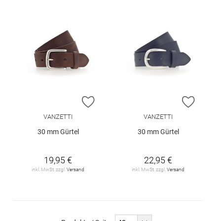
ZUR WUNSCHLISTE HINZUFÜGEN
ZUR W
VANZETTI
VANZETTI
30 mm Gürtel
30 mm Gürtel
19,95 €
22,95 €
inkl. MwSt. zzgl.
Versand
inkl. MwSt. zzgl.
Versand