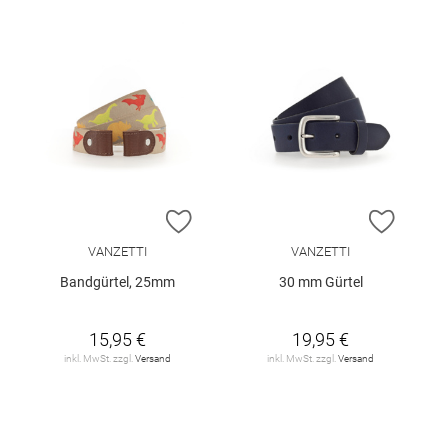
ZUR WUNSCHLISTE HINZUFÜGEN
ZUR W
VANZETTI
VANZETTI
Bandgürtel, 25mm
30 mm Gürtel
15,95 €
19,95 €
inkl. MwSt. zzgl.
Versand
inkl. MwSt. zzgl.
Versand