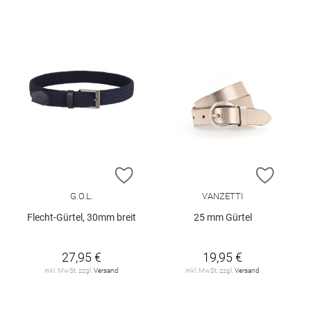
ZUR WUNSCHLISTE HINZUFÜGEN
ZUR W
G.O.L.
VANZETTI
Flecht-Gürtel, 30mm breit
25 mm Gürtel
27,95 €
19,95 €
inkl. MwSt. zzgl.
Versand
inkl. MwSt. zzgl.
Versand