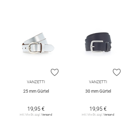
ZUR WUNSCHLISTE HINZUFÜGEN
ZUR W
VANZETTI
VANZETTI
25 mm Gürtel
30 mm Gürtel
19,95 €
19,95 €
inkl. MwSt. zzgl.
Versand
inkl. MwSt. zzgl.
Versand