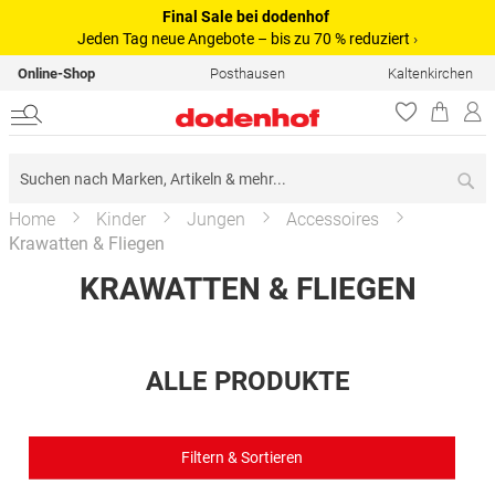
Final Sale bei dodenhof
Jeden Tag neue Angebote – bis zu 70 % reduziert
›
Online-Shop
Posthausen
Kaltenkirchen
Su
Home
Kinder
Jungen
Accessoires
Krawatten & Fliegen
KRAWATTEN & FLIEGEN
ALLE PRODUKTE
Filtern & Sortieren