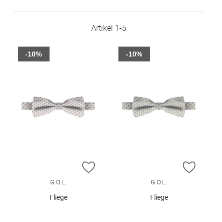
Artikel
1
-
5
-10%
-10%
ZUR WUNSCHLISTE HINZUFÜGEN
ZUR W
G.O.L.
G.O.L.
Fliege
Fliege