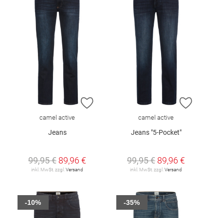
ZUR WUNSCHLISTE HINZUFÜGEN
ZUR W
camel active
camel active
Jeans
Jeans "5-Pocket"
99,95 €
89,96 €
99,95 €
89,96 €
inkl. MwSt. zzgl.
Versand
inkl. MwSt. zzgl.
Versand
-10%
-35%