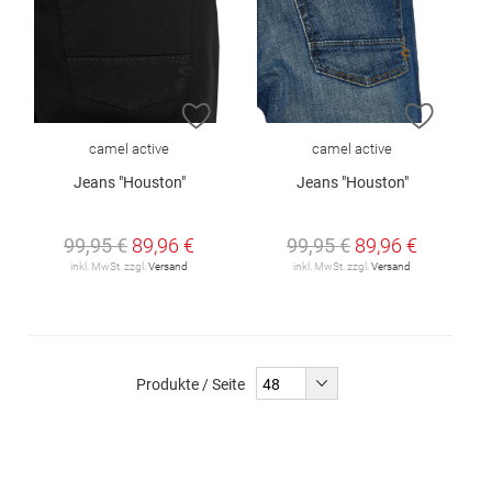
ZUR WUNSCHLISTE HINZUFÜGEN
ZUR W
camel active
camel active
Jeans "Houston"
Jeans "Houston"
99,95 €
89,96 €
99,95 €
89,96 €
inkl. MwSt. zzgl.
Versand
inkl. MwSt. zzgl.
Versand
Produkte / Seite