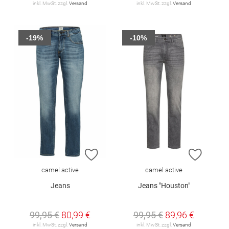
inkl. MwSt. zzgl.
Versand
inkl. MwSt. zzgl.
Versand
-19%
-10%
ZUR WUNSCHLISTE HINZUFÜGEN
ZUR W
camel active
camel active
Jeans
Jeans "Houston"
99,95 €
80,99 €
99,95 €
89,96 €
inkl. MwSt. zzgl.
Versand
inkl. MwSt. zzgl.
Versand