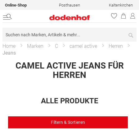
Online-Shop
Posthausen
Kaltenkirchen
Su
Home
Marken
C
camel active
Herren
Jeans
CAMEL ACTIVE JEANS FÜR
HERREN
ALLE PRODUKTE
Filtern & Sortieren