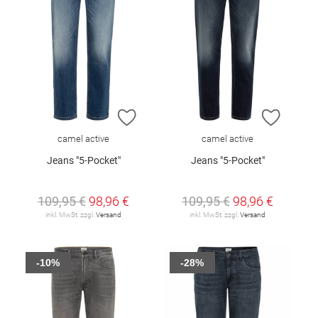
ZUR WUNSCHLISTE HINZUFÜGEN
ZUR W
camel active
camel active
Jeans "5-Pocket"
Jeans "5-Pocket"
109,95 €
98,96 €
109,95 €
98,96 €
inkl. MwSt. zzgl.
Versand
inkl. MwSt. zzgl.
Versand
-10%
-28%