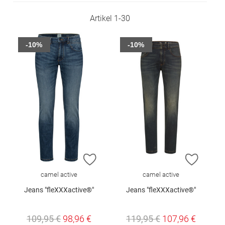
Artikel
1
-
30
-10%
-10%
ZUR WUNSCHLISTE HINZUFÜGEN
ZUR W
camel active
camel active
Jeans "fleXXXactive®"
Jeans "fleXXXactive®"
109,95 €
98,96 €
119,95 €
107,96 €