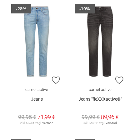
-28%
-10%
ZUR WUNSCHLISTE HINZUFÜGEN
ZUR W
camel active
camel active
Jeans
Jeans "fleXXXactive®"
99,95 €
71,99 €
99,99 €
89,96 €
inkl. MwSt. zzgl.
Versand
inkl. MwSt. zzgl.
Versand