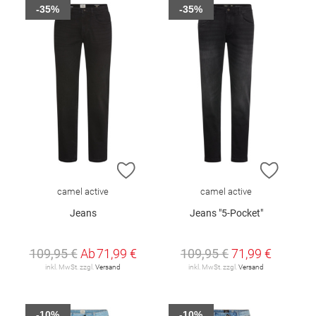
-35%
-35%
ZUR WUNSCHLISTE HINZUFÜGEN
ZUR W
camel active
camel active
Jeans
Jeans "5-Pocket"
109,95 €
Ab
71,99 €
109,95 €
71,99 €
inkl. MwSt. zzgl.
Versand
inkl. MwSt. zzgl.
Versand
-10%
-10%