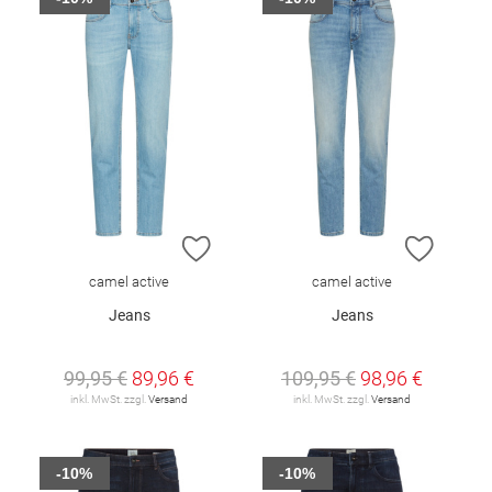
ZUR WUNSCHLISTE HINZUFÜGEN
ZUR W
camel active
camel active
Jeans
Jeans
99,95 €
89,96 €
109,95 €
98,96 €
inkl. MwSt. zzgl.
Versand
inkl. MwSt. zzgl.
Versand
-10%
-10%