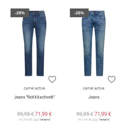
-28%
-28%
ZUR WUNSCHLISTE HINZUFÜGEN
ZUR W
camel active
camel active
Jeans "fleXXXactive®"
Jeans
99,95 €
71,99 €
99,95 €
71,99 €
inkl. MwSt. zzgl.
Versand
inkl. MwSt. zzgl.
Versand