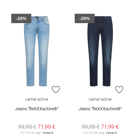
-28%
-28%
ZUR WUNSCHLISTE HINZUFÜGEN
ZUR W
camel active
camel active
Jeans "fleXXXactive®"
Jeans "fleXXXactive®"
99,95 €
71,99 €
99,95 €
71,99 €
inkl. MwSt. zzgl.
Versand
inkl. MwSt. zzgl.
Versand