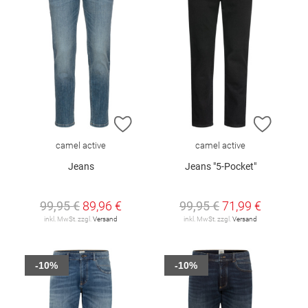
ZUR WUNSCHLISTE HINZUFÜGEN
ZUR W
camel active
camel active
Jeans
Jeans "5-Pocket"
99,95 €
89,96 €
99,95 €
71,99 €
inkl. MwSt. zzgl.
Versand
inkl. MwSt. zzgl.
Versand
-10%
-10%