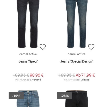
ZUR WUNSCHLISTE HINZUFÜGEN
ZUR W
camel active
camel active
Jeans "Speci"
Jeans "Special Design"
109,95 €
98,96 €
109,95 €
Ab
71,99 €
inkl. MwSt. zzgl.
Versand
inkl. MwSt. zzgl.
Versand
-10%
-28%