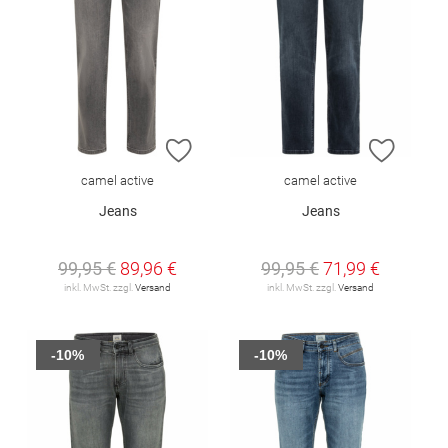
ZUR WUNSCHLISTE HINZUFÜGEN
ZUR W
camel active
camel active
Jeans
Jeans
99,95 €
89,96 €
99,95 €
71,99 €
inkl. MwSt. zzgl.
Versand
inkl. MwSt. zzgl.
Versand
-10%
-10%