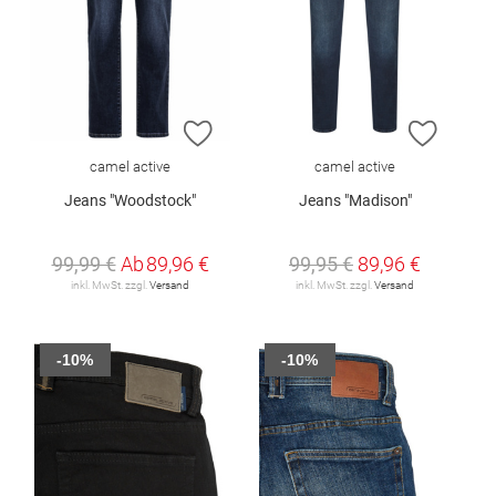
ZUR WUNSCHLISTE HINZUFÜGEN
ZUR W
camel active
camel active
Jeans "Woodstock"
Jeans "Madison"
99,99 €
Ab
89,96 €
99,95 €
89,96 €
inkl. MwSt. zzgl.
Versand
inkl. MwSt. zzgl.
Versand
-10%
-10%