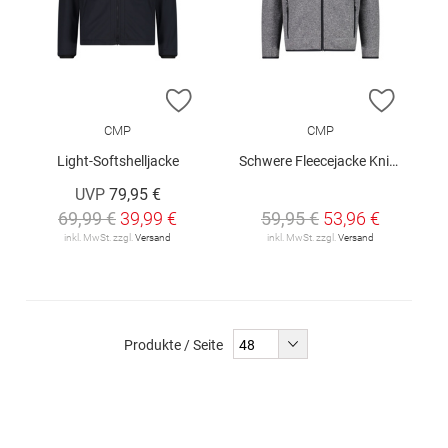
ZUR WUNSCHLISTE HINZUFÜGEN
ZUR W
CMP
CMP
Light-Softshelljacke
Schwere Fleecejacke Knit-Tech Meliert
UVP
79,95 €
69,99 €
39,99 €
59,95 €
53,96 €
inkl. MwSt. zzgl.
Versand
inkl. MwSt. zzgl.
Versand
Produkte / Seite