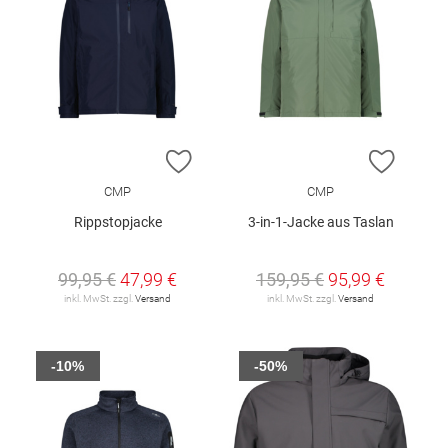
ZUR WUNSCHLISTE HINZUFÜGEN
ZUR W
CMP
CMP
Rippstopjacke
3-in-1-Jacke aus Taslan
99,95 €
47,99 €
159,95 €
95,99 €
inkl. MwSt. zzgl.
Versand
inkl. MwSt. zzgl.
Versand
-10%
-50%