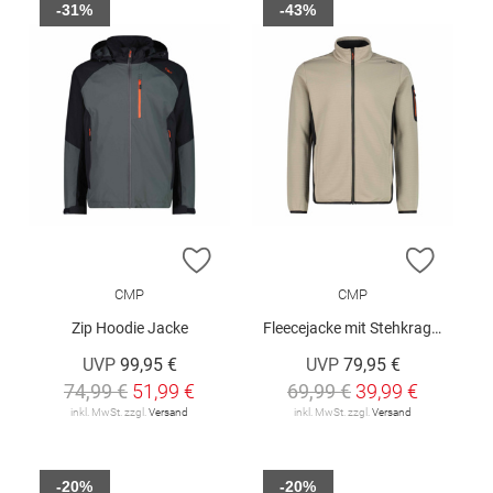
-31%
-43%
ZUR WUNSCHLISTE HINZUFÜGEN
ZUR W
CMP
CMP
Zip Hoodie Jacke
Fleecejacke mit Stehkragen
UVP
99,95 €
UVP
79,95 €
74,99 €
51,99 €
69,99 €
39,99 €
inkl. MwSt. zzgl.
Versand
inkl. MwSt. zzgl.
Versand
-20%
-20%