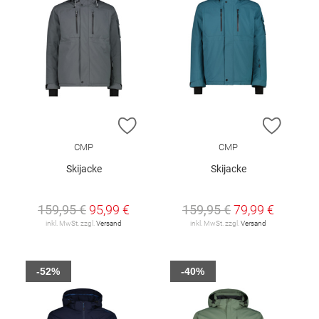
ZUR WUNSCHLISTE HINZUFÜGEN
ZUR W
CMP
CMP
Skijacke
Skijacke
159,95 €
95,99 €
159,95 €
79,99 €
inkl. MwSt. zzgl.
Versand
inkl. MwSt. zzgl.
Versand
-52%
-40%