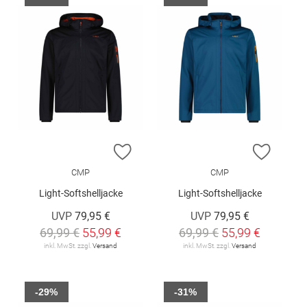
ZUR WUNSCHLISTE HINZUFÜGEN
ZUR W
CMP
CMP
Light-Softshelljacke
Light-Softshelljacke
UVP
79,95 €
UVP
79,95 €
69,99 €
55,99 €
69,99 €
55,99 €
inkl. MwSt. zzgl.
Versand
inkl. MwSt. zzgl.
Versand
-29%
-31%