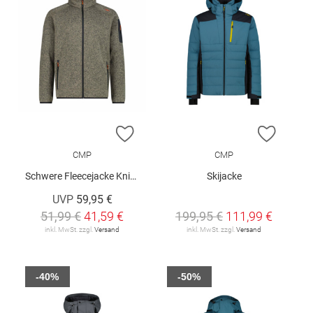
ZUR WUNSCHLISTE HINZUFÜGEN
ZUR W
CMP
CMP
Schwere Fleecejacke Knit-Tech Meliert
Skijacke
UVP
59,95 €
51,99 €
41,59 €
199,95 €
111,99 €
inkl. MwSt. zzgl.
Versand
inkl. MwSt. zzgl.
Versand
-40%
-50%