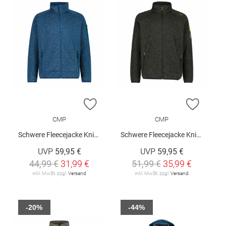
ZUR WUNSCHLISTE HINZUFÜGEN
ZUR W
CMP
CMP
Schwere Fleecejacke Knit-Tech Meliert
Schwere Fleecejacke Knit-Tech Meliert
UVP
59,95 €
UVP
59,95 €
44,99 €
31,99 €
51,99 €
35,99 €
inkl. MwSt. zzgl.
Versand
inkl. MwSt. zzgl.
Versand
-20%
-44%