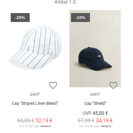
Artikel
1
-
3
-20%
-10%
ZUR WUNSCHLISTE HINZUFÜGEN
ZUR W
GANT
GANT
Cap "Striped Linen Blend"
Cap "Shield"
UVP
45,00 €
65,00 €
52,19 €
37,99 €
34,19 €
inkl. MwSt. zzgl.
Versand
inkl. MwSt. zzgl.
Versand