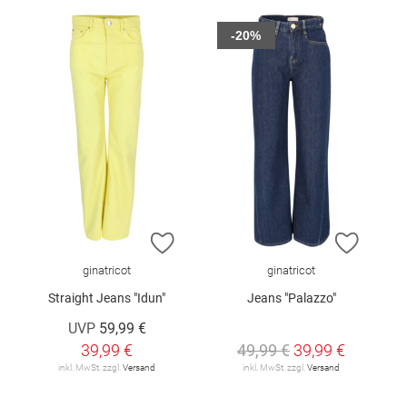
-20%
ZUR WUNSCHLISTE HINZUFÜGEN
ZUR W
ginatricot
ginatricot
Straight Jeans "Idun"
Jeans "Palazzo"
UVP
59,99 €
39,99 €
49,99 €
39,99 €
inkl. MwSt. zzgl.
Versand
inkl. MwSt. zzgl.
Versand