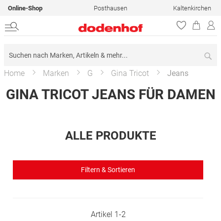
Online-Shop
Posthausen
Kaltenkirchen
Su
Home
Marken
G
Gina Tricot
Jeans
GINA TRICOT JEANS FÜR DAMEN
ALLE PRODUKTE
Filtern & Sortieren
Artikel
1
-
2