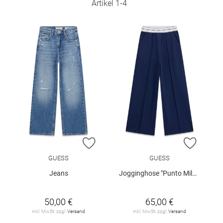
Artikel
1
-
4
ZUR WUNSCHLISTE HINZUFÜGEN
ZUR W
GUESS
GUESS
Jeans
Jogginghose "Punto Milano"
50,00 €
65,00 €
inkl. MwSt. zzgl.
Versand
inkl. MwSt. zzgl.
Versand