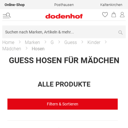
Online-Shop
Posthausen
Kaltenkirchen
Su
Home
Marken
G
Guess
Kinder
Mädchen
Hosen
GUESS HOSEN FÜR MÄDCHEN
ALLE PRODUKTE
Filtern & Sortieren