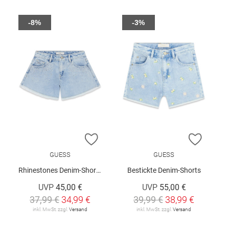
-8%
-3%
ZUR WUNSCHLISTE HINZUFÜGEN
ZUR W
GUESS
GUESS
Rhinestones Denim-Shorts
Bestickte Denim-Shorts
UVP
45,00 €
UVP
55,00 €
37,99 €
34,99 €
39,99 €
38,99 €
inkl. MwSt. zzgl.
Versand
inkl. MwSt. zzgl.
Versand