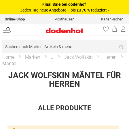
Final Sale bei dodenhof
Jeden Tag neue Angebote – bis zu 70 % reduziert
›
Online-Shop
Posthausen
Kaltenkirchen
Su
Home
Marken
J
Jack Wolfskin
Herren
Mäntel
JACK WOLFSKIN MÄNTEL FÜR
HERREN
ALLE PRODUKTE