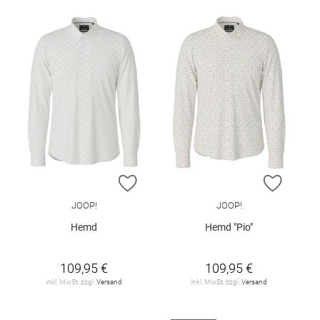
ZUR WUNSCHLISTE HINZUFÜGEN
ZUR W
JOOP!
JOOP!
Hemd
Hemd "Pio"
109,95 €
109,95 €
inkl. MwSt. zzgl.
Versand
inkl. MwSt. zzgl.
Versand