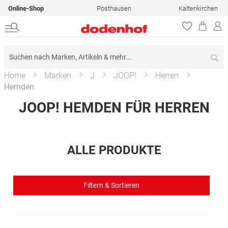
Online-Shop
Posthausen
Kaltenkirchen
Su
Home
Marken
J
JOOP!
Herren
Hemden
JOOP! HEMDEN FÜR HERREN
ALLE PRODUKTE
Filtern & Sortieren