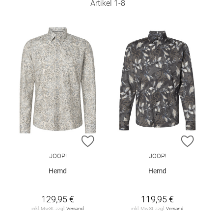
Artikel
1
-
8
ZUR WUNSCHLISTE HINZUFÜGEN
ZUR W
JOOP!
JOOP!
Hemd
Hemd
129,95 €
119,95 €
inkl. MwSt. zzgl.
Versand
inkl. MwSt. zzgl.
Versand