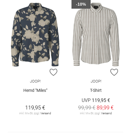
-10%
ZUR WUNSCHLISTE HINZUFÜGEN
ZUR W
JOOP!
JOOP!
Hemd "Miles"
T-Shirt
UVP
119,95 €
119,95 €
99,99 €
89,99 €
inkl. MwSt. zzgl.
Versand
inkl. MwSt. zzgl.
Versand