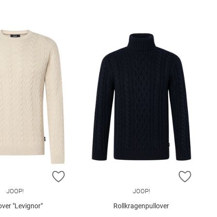
E HINZUFÜGEN
ZUR WUNSCHLISTE HINZUFÜGEN
ZUR W
JOOP!
JOOP!
over "Levignor"
Rollkragenpullover