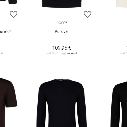
ZUR WUNSCHLISTE HINZUFÜGEN
ZUR WUNSCHLIST
JOOP!
relio"
Pullover
109,95 €
and
inkl. MwSt. zzgl.
Versand
inkl.