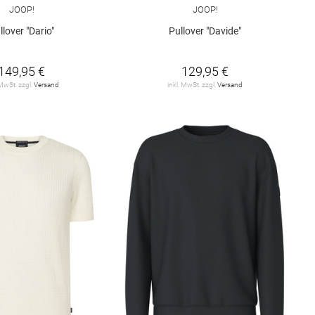
JOOP!
JOOP!
llover "Dario"
Pullover "Davide"
149,95 €
129,95 €
 MwSt. zzgl.
Versand
inkl. MwSt. zzgl.
Versand