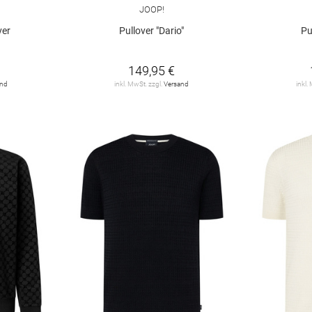
JOOP!
ver
Pullover "Dario"
Pu
149,95 €
and
inkl. MwSt. zzgl.
Versand
inkl.