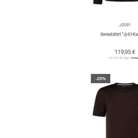
JOOP!
Sweatshirt "Jj-01Kau
119,95 €
inkl. MwSt. zzgl.
Vers
-20%