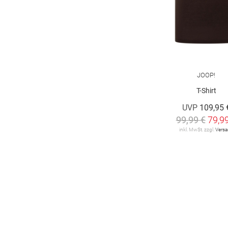
JOOP!
T-Shirt
UVP
109,95 
99,99 €
79,9
inkl. MwSt. zzgl.
Vers