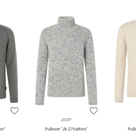
ZUR WUNSCHLISTE HINZUFÜGEN
ZUR WUNSCHLIST
JOOP!
or"
Pullover "Jk-27Valtino"
Pull