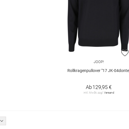
JOOP!
Rollkragenpullover "17 JK-04donte
Ab
129,95 €
inkl. MwSt. zzgl.
Versand