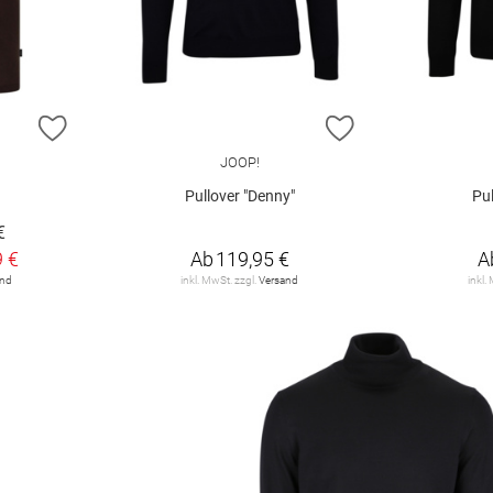
ZUR WUNSCHLISTE HINZUFÜGEN
ZUR WUNSCHLIST
JOOP!
Pullover "Denny"
Pul
€
9 €
Ab
119,95 €
A
and
inkl. MwSt. zzgl.
Versand
inkl.