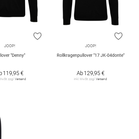
E HINZUFÜGEN
ZUR WUNSCHLISTE HINZUFÜGEN
ZUR W
JOOP!
JOOP!
lover "Denny"
Rollkragenpullover "17 JK-04donte"
b
119,95 €
Ab
129,95 €
 MwSt. zzgl.
Versand
inkl. MwSt. zzgl.
Versand