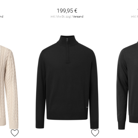
199,95 €
and
inkl. MwSt. zzgl.
Versand
inkl.
ZUR WUNSCHLISTE HINZUFÜGEN
ZUR WUNSCHLIST