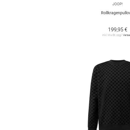
JOOP!
Rollkragenpullo
199,95 €
inkl. MwSt. zzgl.
Vers