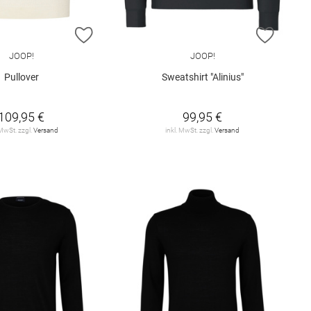
E HINZUFÜGEN
ZUR WUNSCHLISTE HINZUFÜGEN
ZUR W
JOOP!
JOOP!
Pullover
Sweatshirt "Alinius"
109,95 €
99,95 €
 MwSt. zzgl.
Versand
inkl. MwSt. zzgl.
Versand