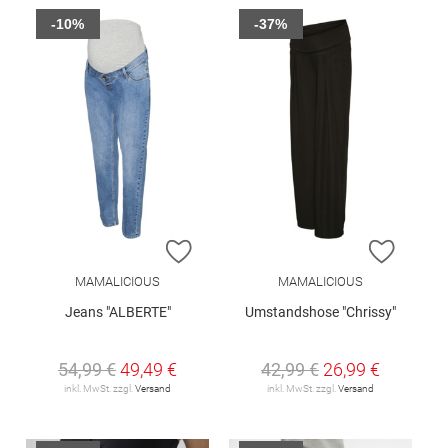
-10%
-37%
ZUR WUNSCHLISTE HINZUFÜGEN
ZUR W
MAMALICIOUS
MAMALICIOUS
Jeans "ALBERTE"
Umstandshose "Chrissy"
54,99 €
49,49 €
42,99 €
26,99 €
inkl. MwSt. zzgl.
Versand
inkl. MwSt. zzgl.
Versand