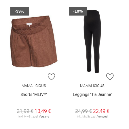
-39%
-10%
ZUR WUNSCHLISTE HINZUFÜGEN
ZUR W
MAMALICIOUS
MAMALICIOUS
Shorts "MLIVY"
Leggings "Tia Jeanne"
21,99 €
13,49 €
24,99 €
22,49 €
inkl. MwSt. zzgl.
Versand
inkl. MwSt. zzgl.
Versand