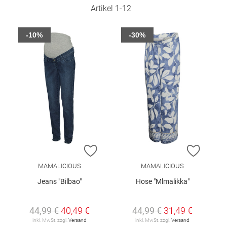
Artikel
1
-
12
-10%
-30%
ZUR WUNSCHLISTE HINZUFÜGEN
ZUR W
MAMALICIOUS
MAMALICIOUS
Jeans "Bilbao"
Hose "Mlmalikka"
44,99 €
40,49 €
44,99 €
31,49 €
inkl. MwSt. zzgl.
Versand
inkl. MwSt. zzgl.
Versand