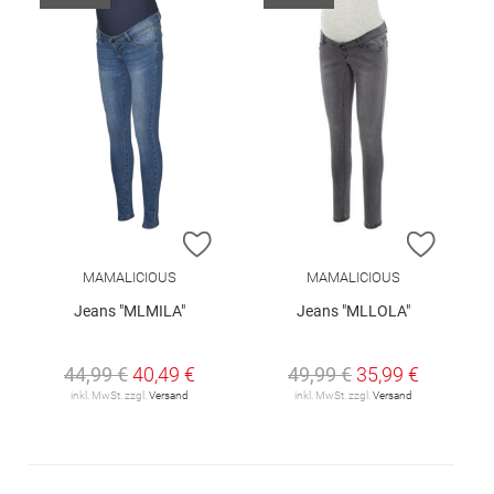
ZUR WUNSCHLISTE HINZUFÜGEN
ZUR W
MAMALICIOUS
MAMALICIOUS
Jeans "MLMILA"
Jeans "MLLOLA"
44,99 €
40,49 €
49,99 €
35,99 €
inkl. MwSt. zzgl.
Versand
inkl. MwSt. zzgl.
Versand