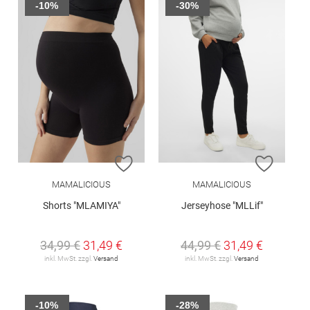
-10%
-30%
ZUR WUNSCHLISTE HINZUFÜGEN
ZUR W
MAMALICIOUS
MAMALICIOUS
Shorts "MLAMIYA"
Jerseyhose "MLLif"
34,99 €
31,49 €
44,99 €
31,49 €
inkl. MwSt. zzgl.
Versand
inkl. MwSt. zzgl.
Versand
-10%
-28%