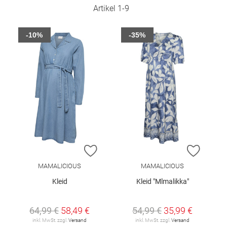
Artikel
1
-
9
-10%
-35%
ZUR WUNSCHLISTE HINZUFÜGEN
ZUR W
MAMALICIOUS
MAMALICIOUS
Kleid
Kleid "Mlmalikka"
64,99 €
58,49 €
54,99 €
35,99 €
inkl. MwSt. zzgl.
Versand
inkl. MwSt. zzgl.
Versand