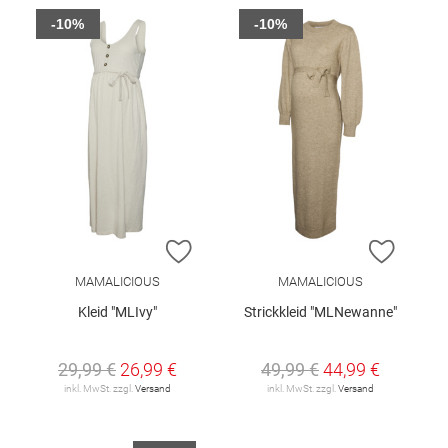
-10%
-10%
ZUR WUNSCHLISTE HINZUFÜGEN
ZUR W
MAMALICIOUS
MAMALICIOUS
Kleid "MLIvy"
Strickkleid "MLNewanne"
29,99 €
26,99 €
49,99 €
44,99 €
inkl. MwSt. zzgl.
Versand
inkl. MwSt. zzgl.
Versand