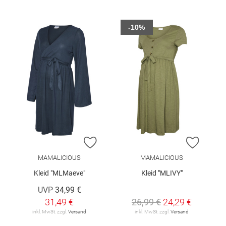
-10%
ZUR WUNSCHLISTE HINZUFÜGEN
ZUR W
MAMALICIOUS
MAMALICIOUS
Kleid "MLMaeve"
Kleid "MLIVY"
UVP
34,99 €
31,49 €
26,99 €
24,29 €
inkl. MwSt. zzgl.
Versand
inkl. MwSt. zzgl.
Versand