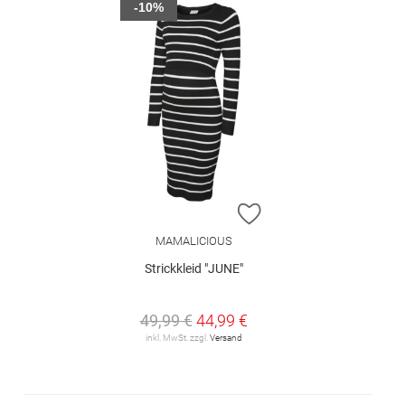
-10%
ZUR WUNSCHLISTE H
MAMALICIOUS
Strickkleid "JUNE"
49,99 €
44,99 €
inkl. MwSt. zzgl.
Versand