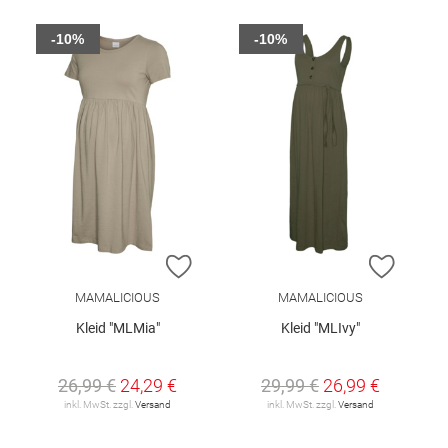
-10%
-10%
ZUR WUNSCHLISTE HINZUFÜGEN
ZUR W
MAMALICIOUS
MAMALICIOUS
Kleid "MLMia"
Kleid "MLIvy"
26,99 €
24,29 €
29,99 €
26,99 €
inkl. MwSt. zzgl.
Versand
inkl. MwSt. zzgl.
Versand