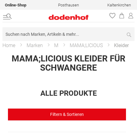
Online-Shop
Posthausen
Kaltenkirchen
Su
Home
Marken
M
MAMA;LICIOUS
Kleider
MAMA;LICIOUS KLEIDER FÜR
SCHWANGERE
ALLE PRODUKTE
Filtern & Sortieren