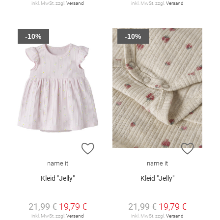
inkl. MwSt. zzgl.
Versand
inkl. MwSt. zzgl.
Versand
-10%
-10%
ZUR WUNSCHLISTE HINZUFÜGEN
ZUR W
name it
name it
Kleid "Jelly"
Kleid "Jelly"
21,99 €
19,79 €
21,99 €
19,79 €
inkl. MwSt. zzgl.
Versand
inkl. MwSt. zzgl.
Versand