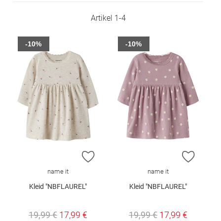
Artikel
1
-
4
-10%
-10%
ZUR WUNSCHLISTE HINZUFÜGEN
ZUR W
name it
name it
Kleid "NBFLAUREL"
Kleid "NBFLAUREL"
19,99 €
17,99 €
19,99 €
17,99 €