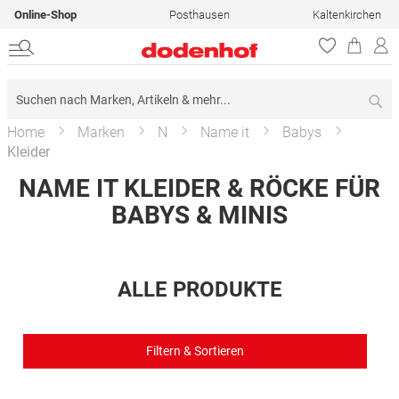
Online-Shop
Posthausen
Kaltenkirchen
Su
Home
Marken
N
Name it
Babys
Kleider
NAME IT KLEIDER & RÖCKE FÜR
BABYS & MINIS
ALLE PRODUKTE
Filtern & Sortieren