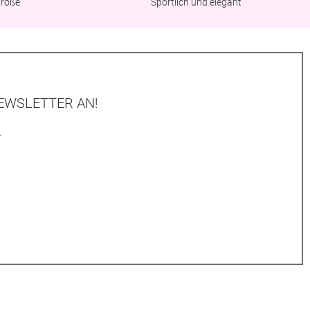
Größe
Sportlich und elegant
EWSLETTER AN!
.