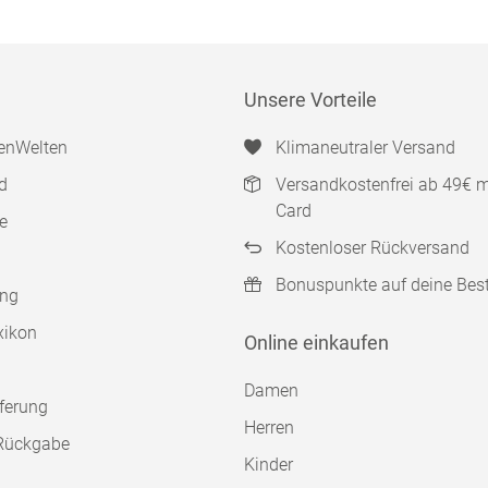
Unsere Vorteile
enWelten
Klimaneutraler Versand
d
Versandkostenfrei ab 49€ 
Card
e
Kostenloser Rückversand
Bonuspunkte auf deine Bes
ung
xikon
Online einkaufen
Damen
ferung
Herren
Rückgabe
Kinder