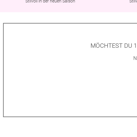
Stilvoll in der neuen Saison
Sti
MÖCHTEST DU 1
N