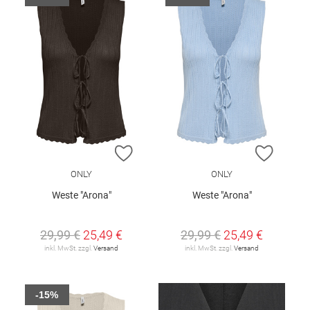
ZUR WUNSCHLISTE HINZUFÜGEN
ZUR W
ONLY
ONLY
Weste "Arona"
Weste "Arona"
29,99 €
25,49 €
29,99 €
25,49 €
inkl. MwSt. zzgl.
Versand
inkl. MwSt. zzgl.
Versand
-15%