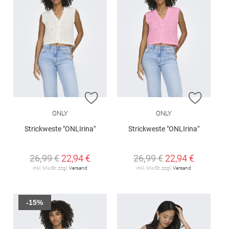
ZUR WUNSCHLISTE HINZUFÜGEN
ZUR W
ONLY
ONLY
Strickweste "ONLIrina"
Strickweste "ONLIrina"
26,99 €
22,94 €
26,99 €
22,94 €
inkl. MwSt. zzgl.
Versand
inkl. MwSt. zzgl.
Versand
-15%