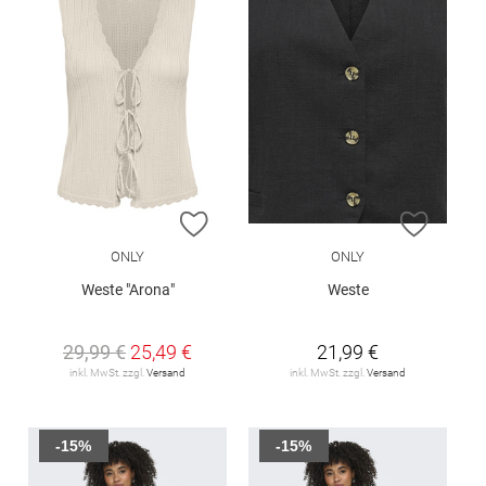
ZUR WUNSCHLISTE HINZUFÜGEN
ZUR W
ONLY
ONLY
Weste "Arona"
Weste
29,99 €
25,49 €
21,99 €
inkl. MwSt. zzgl.
Versand
inkl. MwSt. zzgl.
Versand
-15%
-15%