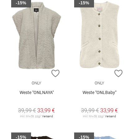
-15%
-15%
ZUR WUNSCHLISTE HINZUFÜGEN
ZUR W
ONLY
ONLY
Weste "ONLNAYA"
Weste "ONLBaby"
39,99 €
33,99 €
39,99 €
33,99 €
inkl. MwSt. zzgl.
Versand
inkl. MwSt. zzgl.
Versand
-15%
-15%