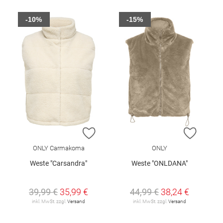
-10%
-15%
ZUR WUNSCHLISTE HINZUFÜGEN
ZUR W
ONLY Carmakoma
ONLY
Weste "Carsandra"
Weste "ONLDANA"
39,99 €
35,99 €
44,99 €
38,24 €
inkl. MwSt. zzgl.
Versand
inkl. MwSt. zzgl.
Versand