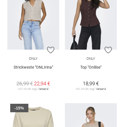
ZUR WUNSCHLISTE HINZUFÜGEN
ZUR W
ONLY
ONLY
Strickweste "ONLIrina"
Top "Onlilse"
26,99 €
22,94 €
18,99 €
inkl. MwSt. zzgl.
Versand
inkl. MwSt. zzgl.
Versand
-15%