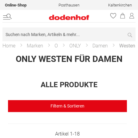
Online-Shop
Posthausen
Kaltenkirchen
Su
Home
Marken
O
ONLY
Damen
Westen
ONLY WESTEN FÜR DAMEN
ALLE PRODUKTE
Filtern & Sortieren
Artikel
1
-
18