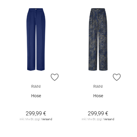
ZUR WUNSCHLISTE HINZUFÜGEN
ZUR W
RIANI
RIANI
Hose
Hose
299,99 €
299,99 €
inkl. MwSt. zzgl.
Versand
inkl. MwSt. zzgl.
Versand