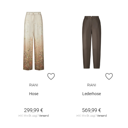
ZUR WUNSCHLISTE HINZUFÜGEN
ZUR W
RIANI
RIANI
Hose
Lederhose
299,99 €
569,99 €
inkl. MwSt. zzgl.
Versand
inkl. MwSt. zzgl.
Versand