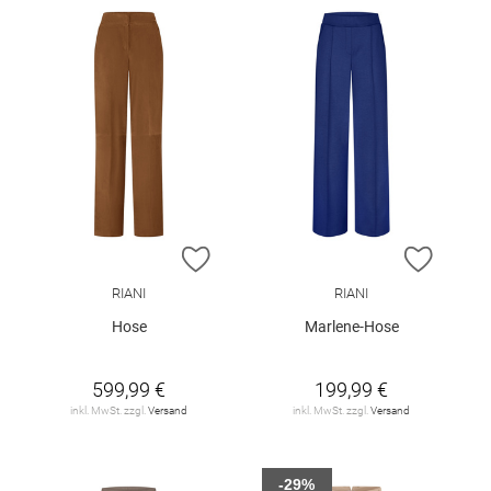
ZUR WUNSCHLISTE HINZUFÜGEN
ZUR W
RIANI
RIANI
Hose
Marlene-Hose
599,99 €
199,99 €
inkl. MwSt. zzgl.
Versand
inkl. MwSt. zzgl.
Versand
-29%