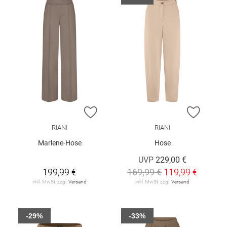
ZUR WUNSCHLISTE HINZUFÜGEN
ZUR W
RIANI
RIANI
Marlene-Hose
Hose
UVP
229,00 €
199,99 €
169,99 €
119,99 €
inkl. MwSt. zzgl.
Versand
inkl. MwSt. zzgl.
Versand
-29%
-33%