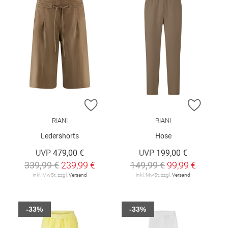
ZUR WUNSCHLISTE HINZUFÜGEN
ZUR W
RIANI
RIANI
Ledershorts
Hose
UVP
479,00 €
UVP
199,00 €
339,99 €
239,99 €
149,99 €
99,99 €
inkl. MwSt. zzgl.
Versand
inkl. MwSt. zzgl.
Versand
-33%
-33%