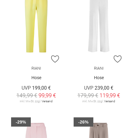
ZUR WUNSCHLISTE HINZUFÜGEN
ZUR W
RIANI
RIANI
Hose
Hose
UVP
199,00 €
UVP
239,00 €
149,99 €
99,99 €
179,99 €
119,99 €
inkl. MwSt. zzgl.
Versand
inkl. MwSt. zzgl.
Versand
-29%
-26%