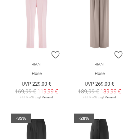
ZUR WUNSCHLISTE HINZUFÜGEN
ZUR W
RIANI
RIANI
Hose
Hose
UVP
229,00 €
UVP
269,00 €
169,99 €
119,99 €
189,99 €
139,99 €
inkl. MwSt. zzgl.
Versand
inkl. MwSt. zzgl.
Versand
-35%
-28%