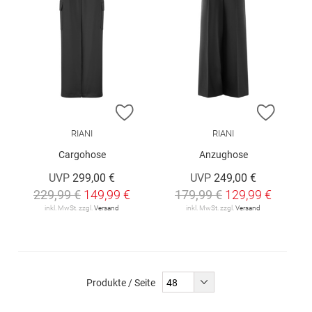
ZUR WUNSCHLISTE HINZUFÜGEN
ZUR W
RIANI
RIANI
Cargohose
Anzughose
UVP
299,00 €
UVP
249,00 €
229,99 €
149,99 €
179,99 €
129,99 €
inkl. MwSt. zzgl.
Versand
inkl. MwSt. zzgl.
Versand
Produkte / Seite