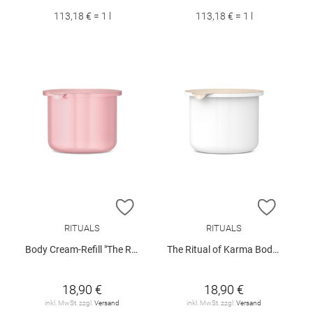
113,18 € = 1 l
113,18 € = 1 l
ZUR WUNSCHLISTE HINZUFÜGEN
ZUR W
RITUALS
RITUALS
Body Cream-Refill "The Ritual of Sakura", 220 ml
The Ritual of Karma Body Cream Refill 220ml
18,90 €
18,90 €
inkl. MwSt. zzgl.
Versand
inkl. MwSt. zzgl.
Versand