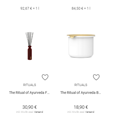
92,67 € = 1 l
84,50 € = 1 l
ZUR WUNSCHLISTE HINZUFÜGEN
ZUR W
RITUALS
RITUALS
The Ritual of Ayurveda Fragrance Sticks 250ml
The Ritual of Ayurveda Body Cream Refill 220ml
30,90 €
18,90 €
inkl. MwSt. zzgl.
Versand
inkl. MwSt. zzgl.
Versand