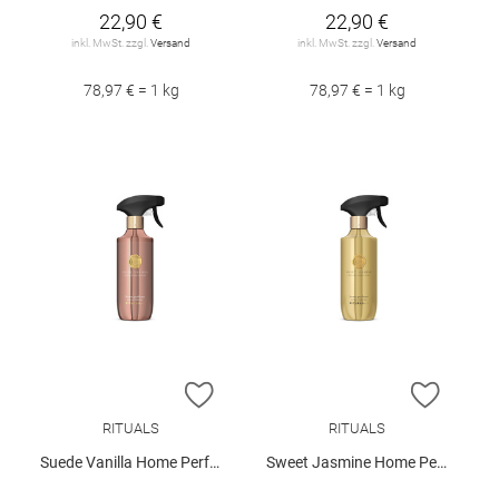
22,90 €
22,90 €
inkl. MwSt. zzgl.
Versand
inkl. MwSt. zzgl.
Versand
78,97 € = 1 kg
78,97 € = 1 kg
ZUR WUNSCHLISTE HINZUFÜGEN
ZUR W
RITUALS
RITUALS
Suede Vanilla Home Perfume 400ml
Sweet Jasmine Home Perfume 400ml