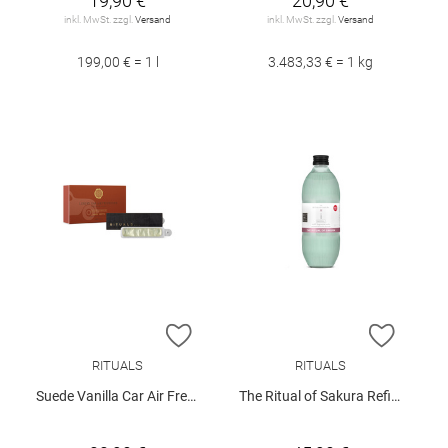
19,90 €
20,90 €
inkl. MwSt. zzgl.
Versand
inkl. MwSt. zzgl.
Versand
199,00 € = 1 l
3.483,33 € = 1 kg
ZUR WUNSCHLISTE HINZUFÜGEN
ZUR W
RITUALS
RITUALS
Suede Vanilla Car Air Freshener
The Ritual of Sakura Refill Fragrance Sticks 500ml