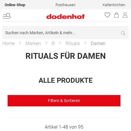
Online-Shop
Posthausen
Kaltenkirchen
Su
Home
Marken
R
Rituals
Damen
RITUALS FÜR DAMEN
ALLE PRODUKTE
Filtern & Sortieren
Artikel
1
-
48
von
95