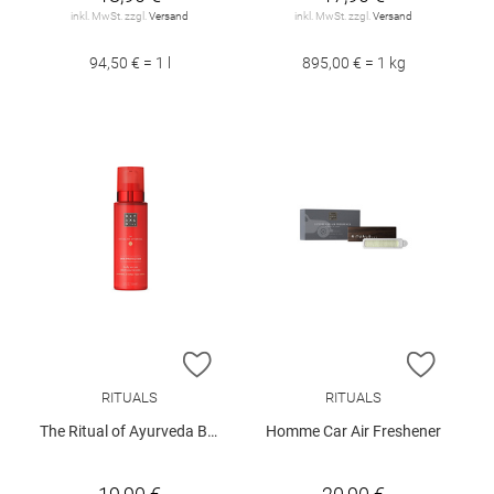
inkl. MwSt. zzgl.
Versand
inkl. MwSt. zzgl.
Versand
94,50 € = 1 l
895,00 € = 1 kg
ZUR WUNSCHLISTE HINZUFÜGEN
ZUR W
RITUALS
RITUALS
The Ritual of Ayurveda Body Serum 100ml
Homme Car Air Freshener