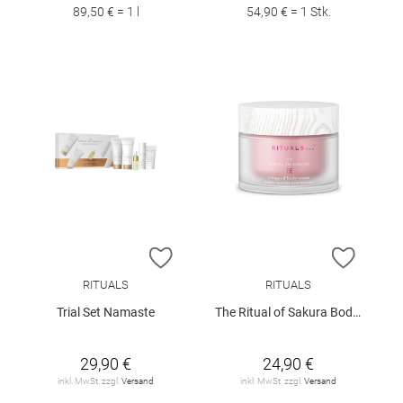
89,50 € = 1 l
54,90 € = 1 Stk.
ZUR WUNSCHLISTE HINZUFÜGEN
ZUR W
RITUALS
RITUALS
Trial Set Namaste
The Ritual of Sakura Body Cream 220ml
29,90 €
24,90 €
inkl. MwSt. zzgl.
Versand
inkl. MwSt. zzgl.
Versand