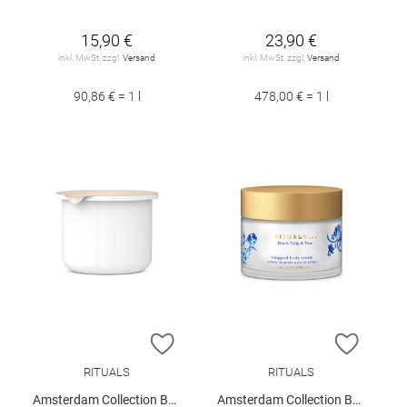
15,90 €
23,90 €
inkl. MwSt. zzgl.
Versand
inkl. MwSt. zzgl.
Versand
90,86 € = 1 l
478,00 € = 1 l
ZUR WUNSCHLISTE HINZUFÜGEN
ZUR W
RITUALS
RITUALS
Amsterdam Collection Body Cream Refill 220ml
Amsterdam Collection Body Cream 220ml