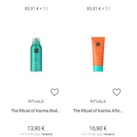
85,91 € = 1 l
85,91 € = 1 l
ZUR WUNSCHLISTE HINZUFÜGEN
ZUR W
RITUALS
RITUALS
The Ritual of Karma Body Lotion Mousse
The Ritual of Karma After Sun Gel 200ml
13,90 €
16,90 €
inkl. MwSt. zzgl.
Versand
inkl. MwSt. zzgl.
Versand