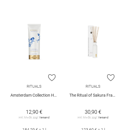
ZUR WUNSCHLISTE HINZUFÜGEN
ZUR W
RITUALS
RITUALS
Amsterdam Collection Hand Balm 70ml
The Ritual of Sakura Fragrance Sticks 250ml
12,90 €
30,90 €
inkl. MwSt. zzgl.
Versand
inkl. MwSt. zzgl.
Versand
184,29 € = 1 l
123,60 € = 1 l