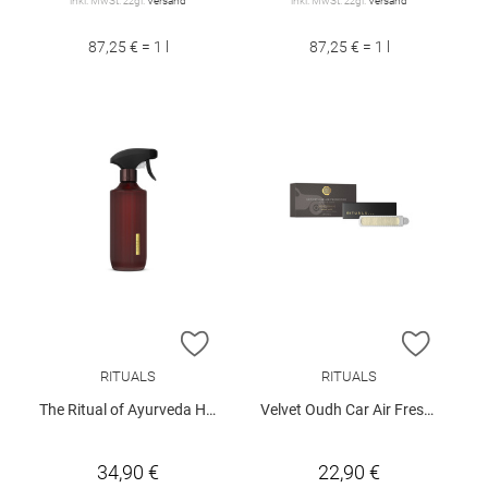
inkl. MwSt. zzgl.
Versand
inkl. MwSt. zzgl.
Versand
87,25 € = 1 l
87,25 € = 1 l
ZUR WUNSCHLISTE HINZUFÜGEN
ZUR W
RITUALS
RITUALS
The Ritual of Ayurveda Home Perfume 400ml
Velvet Oudh Car Air Freshener
34,90 €
22,90 €