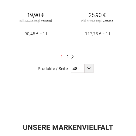
19,90 €
25,90 €
inkl. MwSt. zzgl.
Versand
inkl. MwSt. zzgl.
Versand
90,45 € = 1 l
117,73 € = 1 l
Seite
Du
Seite
1
2
Seite
Weiter
liest
Produkte / Seite
gerade
Seite
UNSERE MARKENVIELFALT