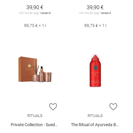
39,90 €
39,90 €
inkl. MwSt. zzgl.
Versand
inkl. MwSt. zzgl.
Versand
99,75 € = 1 l
99,75 € = 1 l
ZUR WUNSCHLISTE HINZUFÜGEN
ZUR W
RITUALS
RITUALS
Private Collection - Suede Vanilla 2025
The Ritual of Ayurveda Body Lotion Mousse 150ml