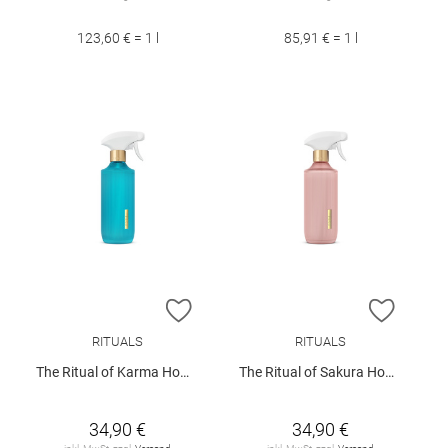
123,60 € = 1 l
85,91 € = 1 l
ZUR WUNSCHLISTE HINZUFÜGEN
ZUR W
RITUALS
RITUALS
The Ritual of Karma Home Perfume 400ml
The Ritual of Sakura Home Perfume 400ml
34,90 €
34,90 €