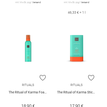
inkl. MwSt. zzgl.
Versand
inkl. MwSt. zzgl.
Versand
46,33 € = 1 l
ZUR WUNSCHLISTE HINZUFÜGEN
ZUR W
RITUALS
RITUALS
The Ritual of Karma Foaming Sun Protection SPF 50 200ml
The Ritual of Karma Stick Sun Protection SPF 50+ 20g
18,90 €
17,90 €