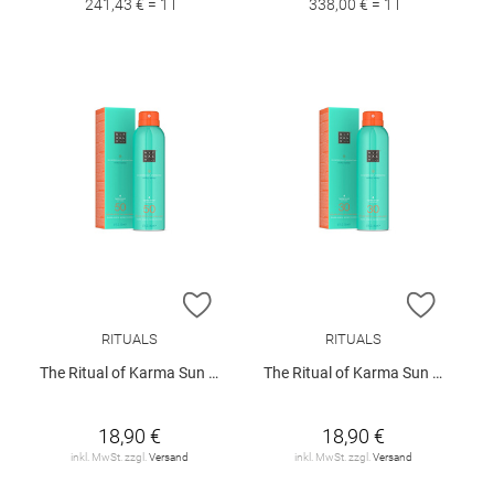
241,43 € = 1 l
338,00 € = 1 l
ZUR WUNSCHLISTE HINZUFÜGEN
ZUR W
RITUALS
RITUALS
The Ritual of Karma Sun Protection Milky Spray SPF 50
The Ritual of Karma Sun Protection Milky Spray SPF 30
18,90 €
18,90 €
inkl. MwSt. zzgl.
Versand
inkl. MwSt. zzgl.
Versand