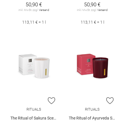
50,90 €
50,90 €
inkl. MwSt. zzgl.
Versand
inkl. MwSt. zzgl.
Versand
113,11 € = 1 l
113,11 € = 1 l
ZUR WUNSCHLISTE HINZUFÜGEN
ZUR W
RITUALS
RITUALS
The Ritual of Sakura Scented Candle 290g
The Ritual of Ayurveda Scented Candle 290g