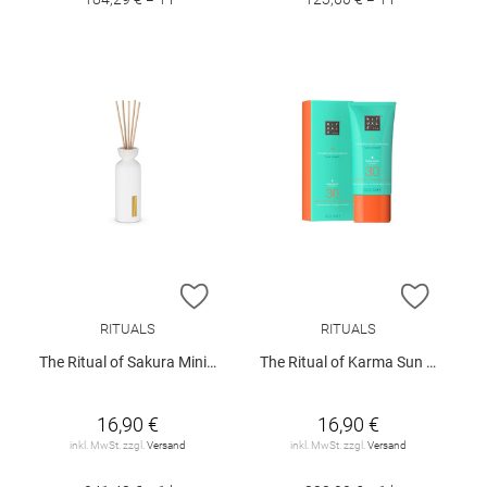
ZUR WUNSCHLISTE HINZUFÜGEN
ZUR W
RITUALS
RITUALS
The Ritual of Sakura Mini Fragrance Sticks 70ml
The Ritual of Karma Sun Protection Face Cream SPF 30
16,90 €
16,90 €
inkl. MwSt. zzgl.
Versand
inkl. MwSt. zzgl.
Versand