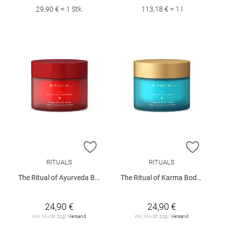
29,90 € = 1 Stk.
113,18 € = 1 l
ZUR WUNSCHLISTE HINZUFÜGEN
ZUR W
RITUALS
RITUALS
The Ritual of Ayurveda Body Cream 220ml
The Ritual of Karma Body Cream 220ml
24,90 €
24,90 €
inkl. MwSt. zzgl.
Versand
inkl. MwSt. zzgl.
Versand