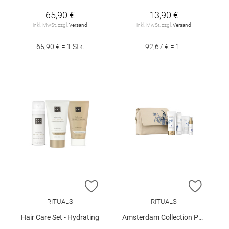
65,90 €
13,90 €
inkl. MwSt. zzgl.
Versand
inkl. MwSt. zzgl.
Versand
65,90 € = 1 Stk.
92,67 € = 1 l
ZUR WUNSCHLISTE HINZUFÜGEN
ZUR W
RITUALS
RITUALS
Hair Care Set - Hydrating
Amsterdam Collection Pouch Set