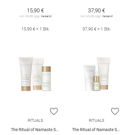
15,90 €
37,90 €
inkl. MwSt. zzgl.
Versand
inkl. MwSt. zzgl.
Versand
15,90 € = 1 Stk.
37,90 € = 1 Stk.
ZUR WUNSCHLISTE HINZUFÜGEN
ZUR W
RITUALS
RITUALS
The Ritual of Namaste Skin Care Set - Cleanse
The Ritual of Namaste Skin Care Set - Daily Routine