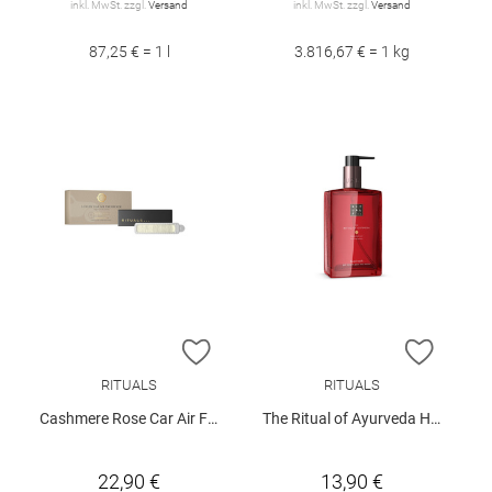
inkl. MwSt. zzgl.
Versand
inkl. MwSt. zzgl.
Versand
87,25 € = 1 l
3.816,67 € = 1 kg
ZUR WUNSCHLISTE HINZUFÜGEN
ZUR W
RITUALS
RITUALS
Cashmere Rose Car Air Freshener
The Ritual of Ayurveda Hand Wash 300ml
22,90 €
13,90 €