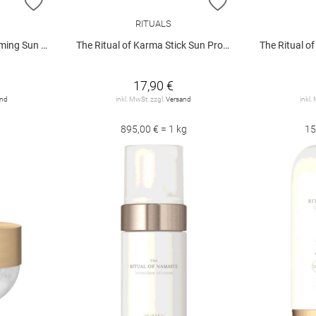
ZUR WUNSCHLISTE HINZUFÜGEN
ZUR WUNSCHLIST
RITUALS
ion SPF 50 200ml
The Ritual of Karma Stick Sun Protection SPF 50+ 20g
The Ritual of Nam
17,90 €
and
inkl. MwSt. zzgl.
Versand
inkl.
895,00 € = 1 kg
15