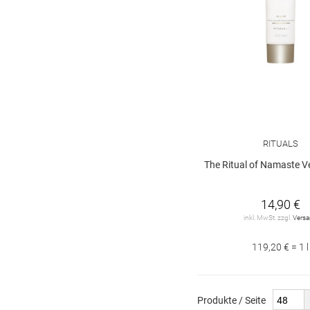
RITUALS
The Ritual of Namaste Velvety Smooth 
14,90 €
inkl. MwSt. zzgl.
Vers
119,20 € = 1 l
Produkte / Seite