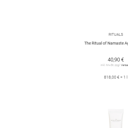
RITUALS
The Ritual of Namaste Ageless Firm
40,90 €
inkl. MwSt. zzgl.
Vers
818,00 € = 1 l