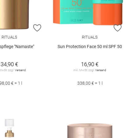
E HINZUFÜGEN
ZUR WUNSCHLISTE HINZUFÜGEN
ZUR W
RITUALS
RITUALS
spflege "Namaste"
Sun Protection Face 50 ml SPF 50
34,90 €
16,90 €
 MwSt. zzgl.
Versand
inkl. MwSt. zzgl.
Versand
98,00 € = 1 l
338,00 € = 1 l