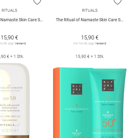
E HINZUFÜGEN
ZUR WUNSCHLISTE HINZUFÜGEN
ZUR W
RITUALS
RITUALS
aste Skin Care Set - Cleanse
The Ritual of Namaste Skin Care Set - Daily Routine
15,90 €
15,90 €
 MwSt. zzgl.
Versand
inkl. MwSt. zzgl.
Versand
,90 € = 1 Stk.
15,90 € = 1 Stk.