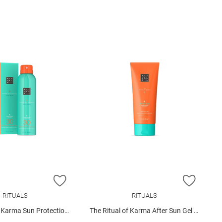
E HINZUFÜGEN
ZUR WUNSCHLISTE HINZUFÜGEN
ZUR W
RITUALS
RITUALS
Sun Protection Milky Spray SPF 30
The Ritual of Karma After Sun Gel 200ml