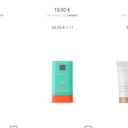
18,90 €
and
inkl. MwSt. zzgl.
Versand
inkl.
94,50 € = 1 l
9