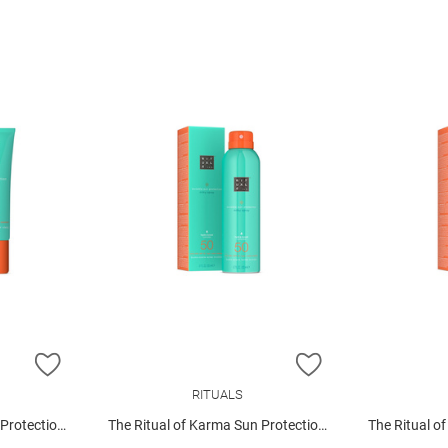
ZUR WUNSCHLISTE HINZUFÜGEN
ZUR WUNSCHLIST
RITUALS
ce Cream SPF 30
The Ritual of Karma Sun Protection Milky Spray SPF 50
The Ritual of Karma 