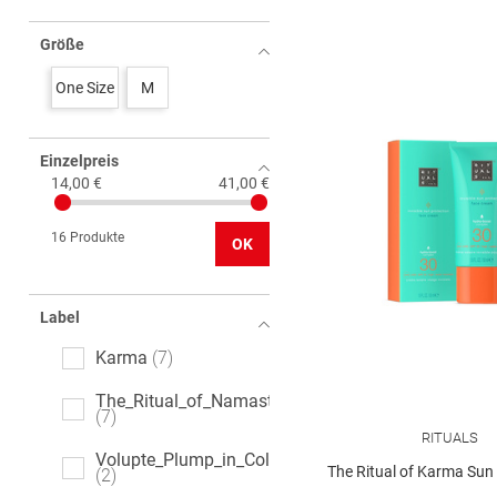
Größe
One Size
M
Einzelpreis
14,00 €
41,00 €
16 Produkte
OK
Label
Karma
7
The_Ritual_of_Namaste
7
RITUALS
Volupte_Plump_in_Colour
The Ritual of Karma Sun Protection Fa
2