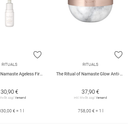
E HINZUFÜGEN
ZUR WUNSCHLISTE HINZUFÜGEN
ZUR W
RITUALS
RITUALS
te Ageless Firming Serum Refill
The Ritual of Namaste Glow Anti-Ageing Night Cream
30,90 €
37,90 €
 MwSt. zzgl.
Versand
inkl. MwSt. zzgl.
Versand
030,00 € = 1 l
758,00 € = 1 l