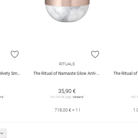
ZUR WUNSCHLISTE HINZUFÜGEN
ZUR WUNSCHLIST
RITUALS
Cleansing Foam
The Ritual of Namaste Glow Anti-Ageing Day Cream
The Ritual of Namas
35,90 €
and
inkl. MwSt. zzgl.
Versand
inkl.
718,00 € = 1 l
1.