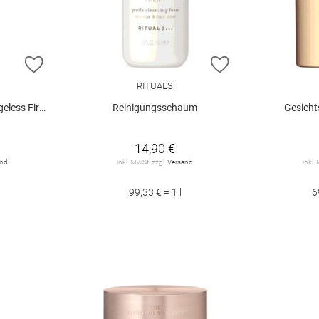
ZUR WUNSCHLISTE HINZUFÜGEN
ZUR WUNSCHLIST
RITUALS
ing Day Cream
Reinigungsschaum
Gesicht
14,90 €
and
inkl. MwSt. zzgl.
Versand
inkl.
99,33 € = 1 l
6