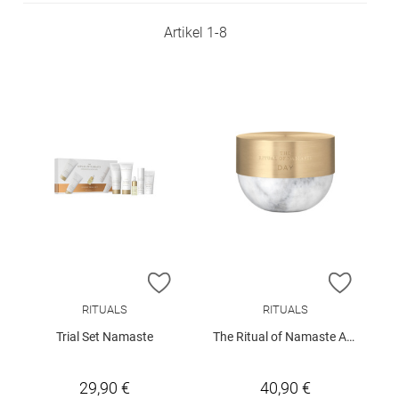
Artikel
1
-
8
ZUR WUNSCHLISTE HINZUFÜGEN
ZUR W
RITUALS
RITUALS
Trial Set Namaste
The Ritual of Namaste Ageless Firming Day Cream
29,90 €
40,90 €