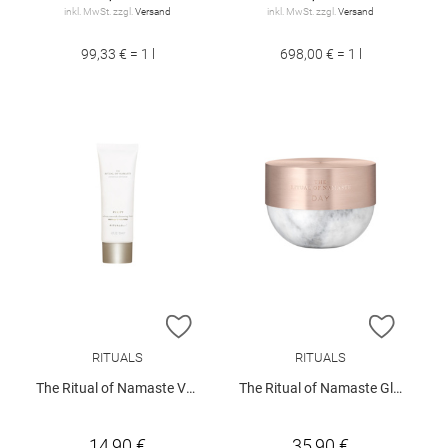
inkl. MwSt. zzgl.
Versand
inkl. MwSt. zzgl.
Versand
99,33 € = 1 l
698,00 € = 1 l
ZUR WUNSCHLISTE HINZUFÜGEN
ZUR W
RITUALS
RITUALS
The Ritual of Namaste Velvety Smooth Cleansing Foam
The Ritual of Namaste Glow Anti-Ageing Day Cream
14,90 €
35,90 €