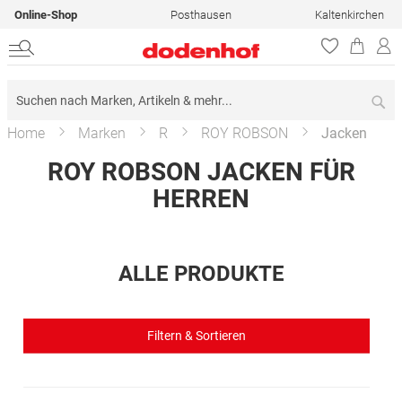
Online-Shop
Posthausen
Kaltenkirchen
Su
Home
Marken
R
ROY ROBSON
Jacken
ROY ROBSON JACKEN FÜR
HERREN
ALLE PRODUKTE
Filtern & Sortieren