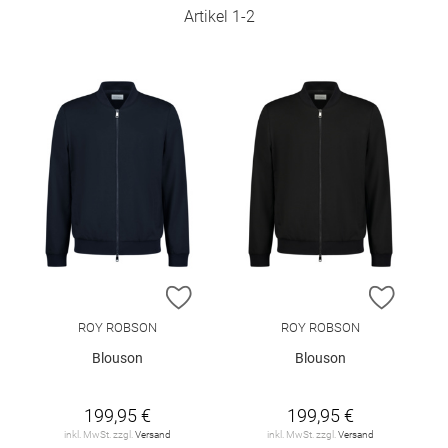
Artikel
1
-
2
ZUR WUNSCHLISTE HINZUFÜGEN
ZUR W
ROY ROBSON
ROY ROBSON
Blouson
Blouson
199,95 €
199,95 €
inkl. MwSt. zzgl.
Versand
inkl. MwSt. zzgl.
Versand