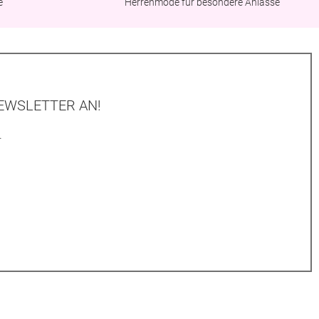
e
Herrenmode für besondere Anlässe
EWSLETTER AN!
.