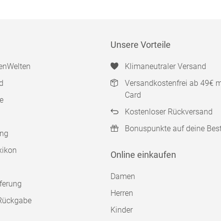
Unsere Vorteile
enWelten
Klimaneutraler Versand
d
Versandkostenfrei ab 49€ 
Card
e
Kostenloser Rückversand
Bonuspunkte auf deine Bes
ung
xikon
Online einkaufen
Damen
ferung
Herren
Rückgabe
Kinder