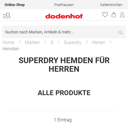
Online-Shop
Posthausen
Kaltenkirchen
Su
Home
Marken
S
Superdry
Herren
Hemden
SUPERDRY HEMDEN FÜR
HERREN
ALLE PRODUKTE
1
Eintrag